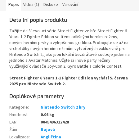
Popis
Videa (1)
Diskuze
Varování
Detailní popis produktu
Zažijte další evoluci série Street Fighter ve hře Street Fighter 6
Years 1-2 Fighter Edition se třemi odlišnými herními režimy,
novými herními prvky a vylepšenou grafikou. Probojujte se až na
vrchol díky novým herním režimům vytvořených exkluzivně pro
Nintendo Switch 2, jako jsou lokální bezdrátové souboje jeden na
jednoho a Avatar Matches. Užijte si i nové party režimy
využívající ovladače Joy-Con 2: Gyro Battle a Calorie Contest.
Street Fighter 6 Years 1-2 Fighter Edition vychází 5. června
2025 pro Nintendo Switch 2.
Doplňkové parametry
Kategorie
:
Nintendo Switch 2 hry
Hmotnost
:
0.06 kg
EAN
:
0045496312428
Žánr
:
Bojová
Lokalizace
:
Angličtina