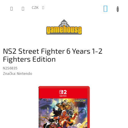
Přejít
NÁKUP
na
CZK
obsah
KOŠÍK
NS2 Street Fighter 6 Years 1-2
Fighters Edition
N2S6835
Značka:
Nintendo