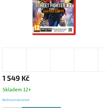
1 549 Kč
Měrná
Skladem 12+
cena:
Možnosti doručení