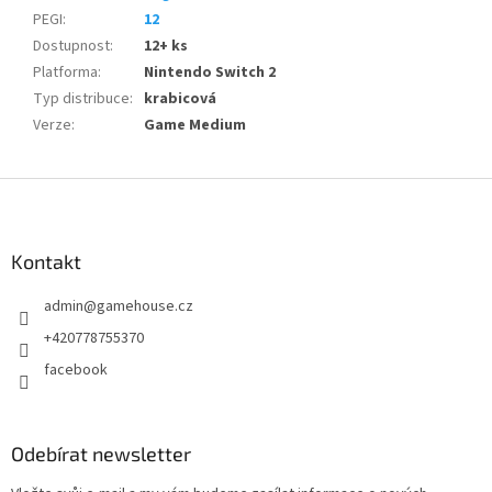
PEGI
:
12
Dostupnost
:
12+ ks
Platforma
:
Nintendo Switch 2
Typ distribuce
:
krabicová
Verze
:
Game Medium
Z
á
p
a
Kontakt
t
admin
@
gamehouse.cz
í
+420778755370
facebook
Odebírat newsletter