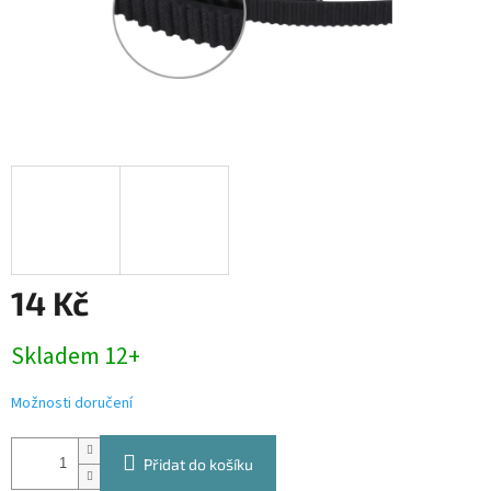
14 Kč
Měrná
Skladem 12+
cena:
Možnosti doručení
Přidat do košíku