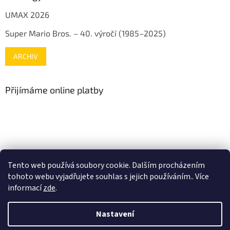
UMAX 2026
Super Mario Bros. – 40. výročí (1985–2025)
ARCHIV
Přijímáme online platby
www.mojenintendo.cz
www.boffin.cz
www.autodrahy.cz
Tento web používá soubory cookie. Dalším procházením
www.fleg.cz
tohoto webu vyjadřujete souhlas s jejich používáním.. Více
informací
zde
.
Nastavení
Vytvořil Shoptet