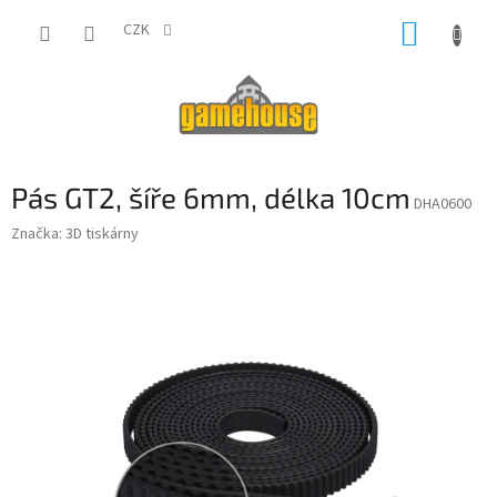
Přejít
NÁKUP
na
CZK
obsah
KOŠÍK
Pás GT2, šíře 6mm, délka 10cm
DHA0600
Značka:
3D tiskárny