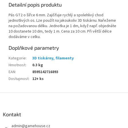
Detailní popis produktu
Pás GT2 o šířce 6 mm. Zajišťuje rychlý a spolehlivý chod
jednotlivých os. Lze použít na jakoukoliv 3D tiskárnu. Nařežeme
na požadovanou délku. Jednotka je 1 dm, když např. objednáte
10 dostanete 10 dm, tedy 1 m. Cena za 10 cm. Při větší délce
dodáváme v celku.
Doplňkové parametry
Kategorie
:
3D tiskárny, filamenty
Hmotnost
:
0.3 kg
EAN
:
8595142716893
Dostupnost
:
12+ ks
Z
á
p
a
Kontakt
t
admin
@
gamehouse.cz
í