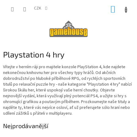
Přejít
NÁKUP
na
CZK
obsah
KOŠÍK
Playstation 4 hry
Vítejte v herním ráji pro majitele konzole PlayStation 4, kde najdete
nekonečnou knihovnu her pro všechny typy hráčů. Od akčních
dobrodružství po hluboké příběhové RPG, od rychlých sportovních
titulů po relaxační puzzle hry - naše kategorie "Playstation 4 hry" nabízí
širokou škálu her, které uspokojí vaše herní choutky. Objevte
nejnovější vydání, která využívají plný potenciál PS4, a užijte si hry s
ohromující grafikou a poutavým příběhem. Prozkoumejte naše tituly a
najděte ty, které vás nejvíce osloví, ať už preferujete sólo hraní nebo
sdílení zážitků s přáteli v multiplayeru.
Nejprodávanější