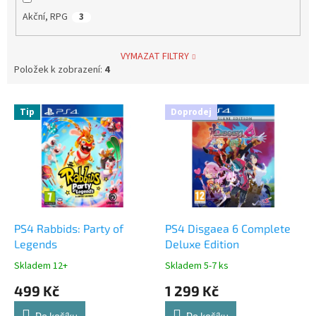
Akční, RPG
3
VYMAZAT FILTRY
Položek k zobrazení:
4
V
Tip
Doprodej
ý
p
i
s
p
r
o
d
PS4 Rabbids: Party of
PS4 Disgaea 6 Complete
u
Legends
Deluxe Edition
k
Skladem 12+
Skladem 5-7 ks
t
499 Kč
1 299 Kč
ů
Do košíku
Do košíku