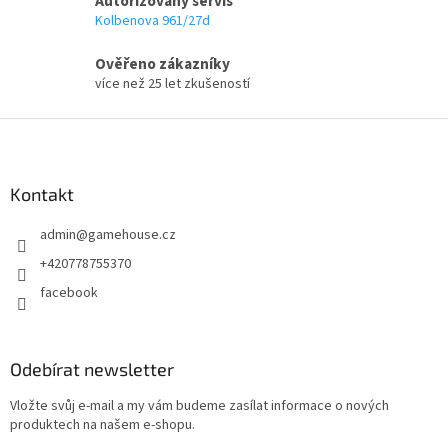
Autorizovaný servis
Kolbenova 961/27d
Ověřeno zákazníky
více než 25 let zkušeností
Z
á
p
a
Kontakt
t
admin
@
gamehouse.cz
í
+420778755370
facebook
Odebírat newsletter
Vložte svůj e-mail a my vám budeme zasílat informace o nových
produktech na našem e-shopu.