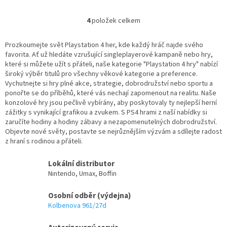
4
položek celkem
O
v
l
Prozkoumejte svět Playstation 4 her, kde každý hráč najde svého
á
favorita. Ať už hledáte vzrušující singleplayerové kampaně nebo hry,
d
které si můžete užít s přáteli, naše kategorie "Playstation 4 hry" nabízí
a
široký výběr titulů pro všechny věkové kategorie a preference.
c
Vychutnejte si hry plné akce, strategie, dobrodružství nebo sportu a
í
ponořte se do příběhů, které vás nechají zapomenout na realitu. Naše
p
konzolové hry jsou pečlivě vybírány, aby poskytovaly ty nejlepší herní
r
zážitky s vynikající grafikou a zvukem. S PS4 hrami z naší nabídky si
v
zaručíte hodiny a hodiny zábavy a nezapomenutelných dobrodružství.
k
Objevte nové světy, postavte se nejrůznějším výzvám a sdílejte radost
y
z hraní s rodinou a přáteli.
v
ý
Lokální distributor
p
Nintendo, Umax, Boffin
i
s
Osobní odběr (výdejna)
u
Kolbenova 961/27d