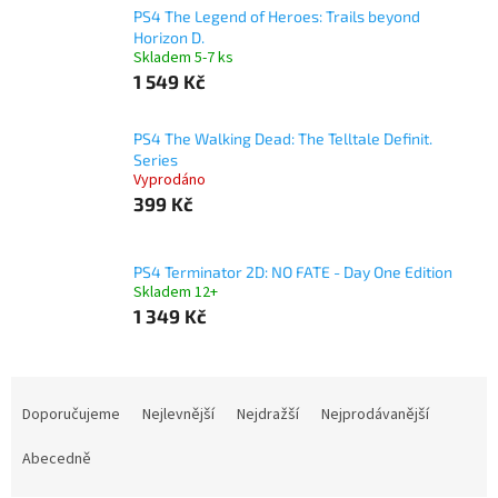
PS4 The Legend of Heroes: Trails beyond
Horizon D.
Skladem 5-7 ks
1 549 Kč
PS4 The Walking Dead: The Telltale Definit.
Series
Vyprodáno
399 Kč
PS4 Terminator 2D: NO FATE - Day One Edition
Skladem 12+
1 349 Kč
Ř
a
Doporučujeme
Nejlevnější
Nejdražší
Nejprodávanější
z
e
Abecedně
n