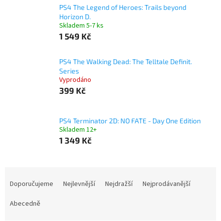
PS4 The Legend of Heroes: Trails beyond
Horizon D.
Skladem 5-7 ks
1 549 Kč
PS4 The Walking Dead: The Telltale Definit.
Series
Vyprodáno
399 Kč
PS4 Terminator 2D: NO FATE - Day One Edition
Skladem 12+
1 349 Kč
Ř
a
Doporučujeme
Nejlevnější
Nejdražší
Nejprodávanější
z
e
Abecedně
n