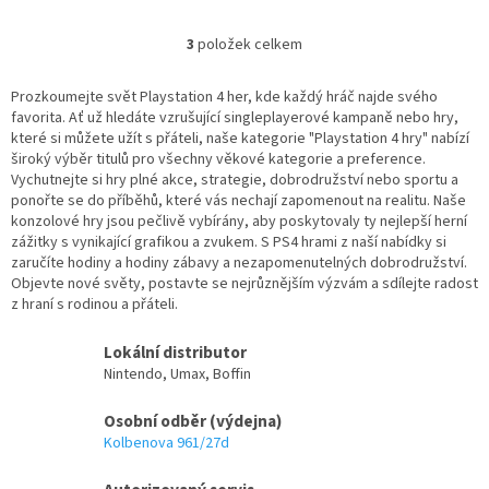
3
položek celkem
O
v
l
Prozkoumejte svět Playstation 4 her, kde každý hráč najde svého
á
favorita. Ať už hledáte vzrušující singleplayerové kampaně nebo hry,
d
které si můžete užít s přáteli, naše kategorie "Playstation 4 hry" nabízí
a
široký výběr titulů pro všechny věkové kategorie a preference.
c
Vychutnejte si hry plné akce, strategie, dobrodružství nebo sportu a
í
ponořte se do příběhů, které vás nechají zapomenout na realitu. Naše
p
konzolové hry jsou pečlivě vybírány, aby poskytovaly ty nejlepší herní
r
zážitky s vynikající grafikou a zvukem. S PS4 hrami z naší nabídky si
v
zaručíte hodiny a hodiny zábavy a nezapomenutelných dobrodružství.
k
Objevte nové světy, postavte se nejrůznějším výzvám a sdílejte radost
y
z hraní s rodinou a přáteli.
v
ý
Lokální distributor
p
Nintendo, Umax, Boffin
i
s
Osobní odběr (výdejna)
u
Kolbenova 961/27d