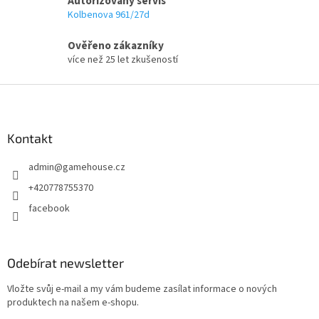
Autorizovaný servis
Kolbenova 961/27d
Ověřeno zákazníky
více než 25 let zkušeností
Z
á
p
a
Kontakt
t
admin
@
gamehouse.cz
í
+420778755370
facebook
Odebírat newsletter
Vložte svůj e-mail a my vám budeme zasílat informace o nových
produktech na našem e-shopu.