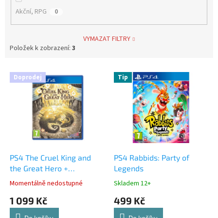
Akční, RPG
0
VYMAZAT FILTRY
Položek k zobrazení:
3
V
Doprodej
Tip
ý
p
i
s
p
r
o
d
PS4 The Cruel King and
PS4 Rabbids: Party of
u
the Great Hero +
Legends
k
storybook
Momentálně nedostupné
Skladem 12+
t
1 099 Kč
499 Kč
ů
Do košíku
Do košíku