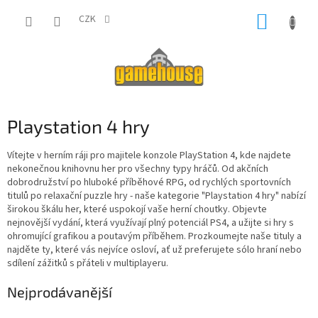
Přejít
NÁKUP
na
CZK
obsah
KOŠÍK
Playstation 4 hry
Vítejte v herním ráji pro majitele konzole PlayStation 4, kde najdete
nekonečnou knihovnu her pro všechny typy hráčů. Od akčních
dobrodružství po hluboké příběhové RPG, od rychlých sportovních
titulů po relaxační puzzle hry - naše kategorie "Playstation 4 hry" nabízí
širokou škálu her, které uspokojí vaše herní choutky. Objevte
nejnovější vydání, která využívají plný potenciál PS4, a užijte si hry s
ohromující grafikou a poutavým příběhem. Prozkoumejte naše tituly a
najděte ty, které vás nejvíce osloví, ať už preferujete sólo hraní nebo
sdílení zážitků s přáteli v multiplayeru.
Nejprodávanější