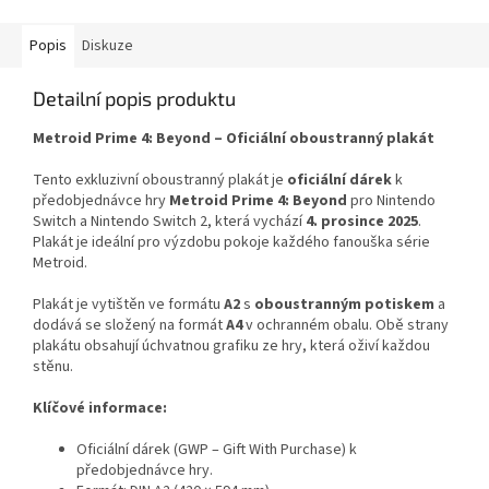
Popis
Diskuze
Detailní popis produktu
Metroid Prime 4: Beyond – Oficiální oboustranný plakát
Tento exkluzivní oboustranný plakát je
oficiální dárek
k
předobjednávce hry
Metroid Prime 4: Beyond
pro Nintendo
Switch a Nintendo Switch 2, která vychází
4. prosince 2025
.
Plakát je ideální pro výzdobu pokoje každého fanouška série
Metroid.
Plakát je vytištěn ve formátu
A2
s
oboustranným potiskem
a
dodává se složený na formát
A4
v ochranném obalu. Obě strany
plakátu obsahují úchvatnou grafiku ze hry, která oživí každou
stěnu.
Klíčové informace:
Oficiální dárek (GWP – Gift With Purchase) k
předobjednávce hry.