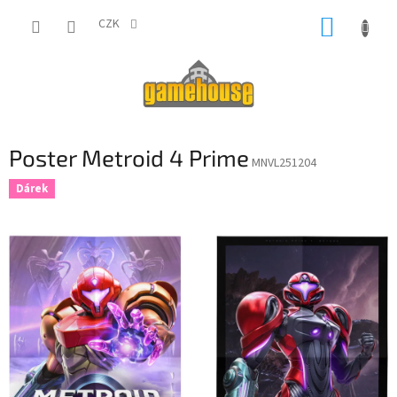
Přejít
NÁKUP
na
CZK
obsah
KOŠÍK
Poster Metroid 4 Prime
MNVL251204
Dárek