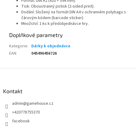
Formát: DIN A2 (420 × 594 mm).
Tisk: Oboustranný potisk (2-sided print).
Dodání: Složený na formát DIN A4 v ochranném polybagu s
čárovým kódem (barcode sticker).
Množství: 1 ks k předobjednávce hry.
Doplňkové parametry
Kategorie
:
Dárky k objednávce
EAN
:
045496456726
Z
á
p
a
Kontakt
t
admin
@
gamehouse.cz
í
+420778755370
facebook