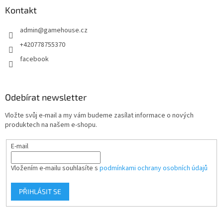
a
Kontakt
t
admin
@
gamehouse.cz
í
+420778755370
facebook
Odebírat newsletter
Vložte svůj e-mail a my vám budeme zasílat informace o nových
produktech na našem e-shopu.
E-mail
Vložením e-mailu souhlasíte s
podmínkami ochrany osobních údajů
PŘIHLÁSIT SE