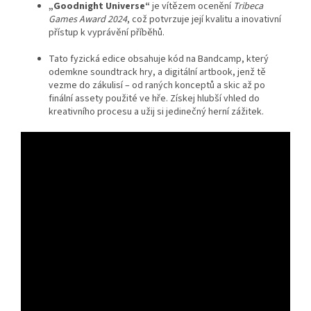
„Goodnight Universe“
je vítězem ocenění
Tribeca
Games Award 2024
, což potvrzuje její kvalitu a inovativní
přístup k vyprávění příběhů.
Tato fyzická edice obsahuje kód na Bandcamp, který
odemkne soundtrack hry, a digitální artbook, jenž tě
vezme do zákulisí – od raných konceptů a skic až po
finální assety použité ve hře. Získej hlubší vhled do
kreativního procesu a užij si jedinečný herní zážitek.