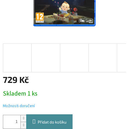
729 Kč
Měrná
Skladem 1 ks
cena:
Možnosti doručení
Přidat do košíku