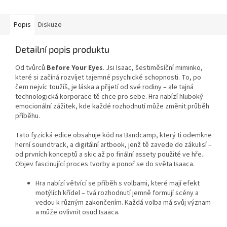
Popis
Diskuze
Detailní popis produktu
Od tvůrců
Before Your Eyes
. Jsi Isaac, šestiměsíční miminko,
které si začíná rozvíjet tajemné psychické schopnosti. To, po
čem nejvíc toužíš, je láska a přijetí od své rodiny – ale tajná
technologická korporace tě chce pro sebe. Hra nabízí hluboký
emocionální zážitek, kde každé rozhodnutí může změnit průběh
příběhu.
Tato fyzická edice obsahuje kód na Bandcamp, který ti odemkne
herní soundtrack, a digitální artbook, jenž tě zavede do zákulisí –
od prvních konceptů a skic až po finální assety použité ve hře.
Objev fascinující proces tvorby a ponoř se do světa Isaaca.
Hra nabízí větvící se příběh s volbami, které mají efekt
motýlích křídel – tvá rozhodnutí jemně formují scény a
vedou k různým zakončením. Každá volba má svůj význam
a může ovlivnit osud Isaaca.