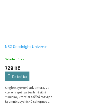
NS2 Goodnight Universe
Skladem 1 ks
729 Kč
Do košíku
Singleplayerová adventura, ve
které hraješ za šestiměsíční
miminko, které si začíná rozvíjet
tajemné psychické schopnosti.