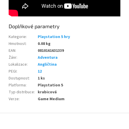
Doplňkové parametry
Kategorie
:
Playstation 5 hry
Hmotnost
:
0.08 kg
EAN
:
0810161631339
Žánr
:
Adventura
Lokalizace
:
Angličtina
PEGI
:
12
Dostupnost
:
1 ks
Platforma
:
Playstation 5
Typ distribuce
:
krabicová
Verze
:
Game Medium
Z
á
p