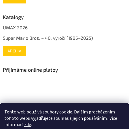
Katalogy
UMAX 2026
Super Mario Bros. – 40. výročí (1985–2025)
ARCHIV
Přijímáme online platby
www.mojenintendo.cz
www.boffin.cz
www.autodrahy.cz
Tento web používá soubory cookie. Dalším procházením
www.fleg.cz
tohoto webu vyjadřujete souhlas s jejich používáním.. Více
informací
zde
.