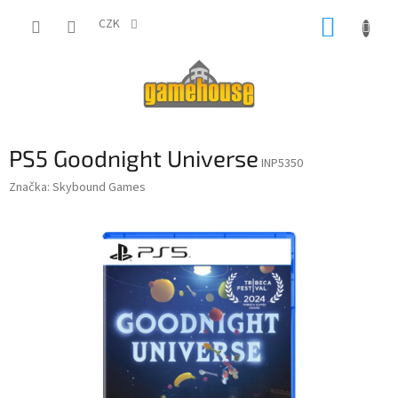
Přejít
NÁKUP
na
CZK
obsah
KOŠÍK
PS5 Goodnight Universe
INP5350
Značka:
Skybound Games