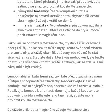
bytostem, které překračují hranice vaší představivosti,
zatímco se snažíte prolomit kouzlo Metsänpeitto.
Důmyslné hádanky:
Řešte komplexní puzzle a
odkrývejte tajemství Metsänpeitto, abyste našli cestu
skrz magický závoj a vrátili se domů.
Immersivní zážitek:
Vychutnejte si působivou vizuální a
zvukovou atmosféru, která vás vtáhne do hry a umocní
pocit ztracení v magickém lese.
Jako Paul se ocitnete v Metsänpeitto, mystické říši udržované
energií duší, kde se realita mísí s mýty. Tento svět není místem
pro smrtelníky, a každý okamžik strávený zde vás může stát
více než jen čas. Sledujte duše, které vás mohou vést, ale buďte
opatrní - ne všechno v tomto světě je takové, jak se zdá, a lesní
závoj může být zrádný.
Lempo nabízí unikátní herní zážitek, kde přežití závisí na vašem
důvtipu a schopnosti řešit hádanky. Neočekávejte klasické
souboje - vaším nejlepším spojencem bude váš rozum a instinkt.
Používejte kompas k orientaci, zkoumejte každý kout tohoto
podivného světa a odhalujte jeho tajemství, abyste mohli
prolomit kouzlo Metsänpeitto.
Dokážete uniknout z magického závoje Metsänpeitto s