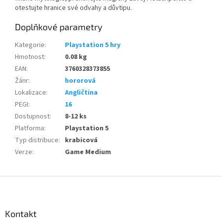
otestujte hranice své odvahy a důvtipu.
Doplňkové parametry
Kategorie
:
Playstation 5 hry
Hmotnost
:
0.08 kg
EAN
:
3760328373855
Žánr
:
hororová
Lokalizace
:
Angličtina
PEGI
:
16
Dostupnost
:
8-12 ks
Platforma
:
Playstation 5
Typ distribuce
:
krabicová
Verze
:
Game Medium
Z
á
p
a
Kontakt