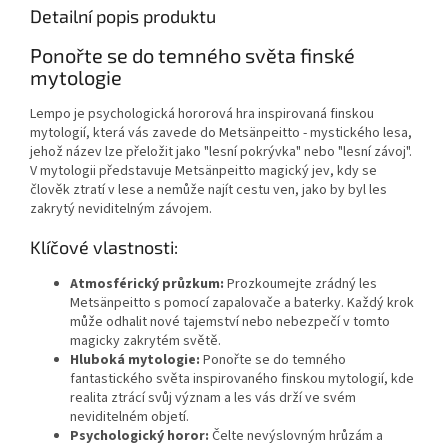
Detailní popis produktu
Ponořte se do temného světa finské
mytologie
Lempo je psychologická hororová hra inspirovaná finskou
mytologií, která vás zavede do Metsänpeitto - mystického lesa,
jehož název lze přeložit jako "lesní pokrývka" nebo "lesní závoj".
V mytologii představuje Metsänpeitto magický jev, kdy se
člověk ztratí v lese a nemůže najít cestu ven, jako by byl les
zakrytý neviditelným závojem.
Klíčové vlastnosti:
Atmosférický průzkum:
Prozkoumejte zrádný les
Metsänpeitto s pomocí zapalovače a baterky. Každý krok
může odhalit nové tajemství nebo nebezpečí v tomto
magicky zakrytém světě.
Hluboká mytologie:
Ponořte se do temného
fantastického světa inspirovaného finskou mytologií, kde
realita ztrácí svůj význam a les vás drží ve svém
neviditelném objetí.
Psychologický horor:
Čelte nevýslovným hrůzám a