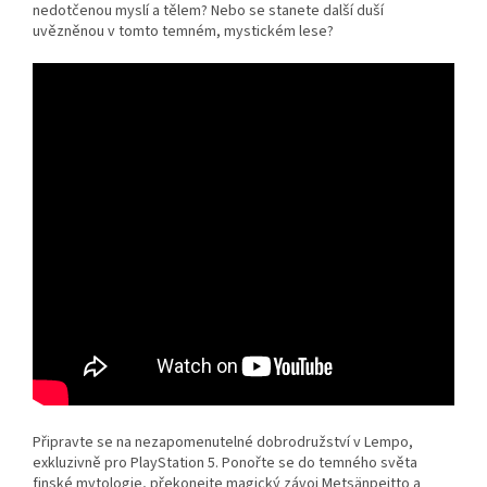
nedotčenou myslí a tělem? Nebo se stanete další duší
uvězněnou v tomto temném, mystickém lese?
Připravte se na nezapomenutelné dobrodružství v Lempo,
exkluzivně pro PlayStation 5. Ponořte se do temného světa
finské mytologie, překonejte magický závoj Metsänpeitto a