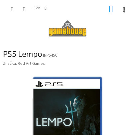
Přejít
NÁKUP
na
CZK
obsah
KOŠÍK
PS5 Lempo
INP5450
Značka:
Red Art Games