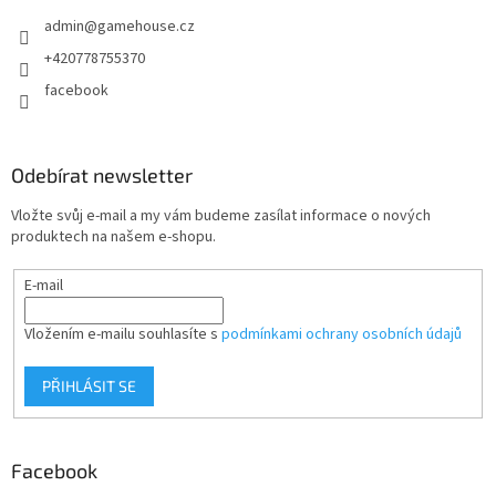
t
admin
@
gamehouse.cz
í
+420778755370
facebook
Odebírat newsletter
Vložte svůj e-mail a my vám budeme zasílat informace o nových
produktech na našem e-shopu.
E-mail
Vložením e-mailu souhlasíte s
podmínkami ochrany osobních údajů
PŘIHLÁSIT SE
Facebook