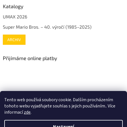
Katalogy
UMAX 2026
Super Mario Bros. – 40. výročí (1985–2025)
ARCHIV
Přijímáme online platby
www.mojenintendo.cz
www.boffin.cz
www.autodrahy.cz
Tento web používá soubory cookie. Dalším procházením
www.fleg.cz
tohoto webu vyjadřujete souhlas s jejich používáním.. Více
informací
zde
.
Nastavení