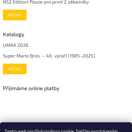
NS2 Edition! Pouze pro první 2 zákazníky
ARCHIV
Katalogy
UMAX 2026
Super Mario Bros. – 40. výročí (1985–2025)
ARCHIV
Přijímáme online platby
www.mojenintendo.cz
www.boffin.cz
www.autodrahy.cz
Tento web používá soubory cookie. Dalším procházením
www.fleg.cz