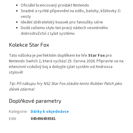
Oficiální licencovaný produkt Nintendo
Snadné a rychlé připevnění na oděv, batohy, kšiltovky či
vesty
Ideální sběratelský kousek pro fanoušky série
Dodá vašemu stylu ten pravý nádech vesmírného
dobrodružství z Lylat systému
Kolekce Star Fox
Tato nášivka je perfektním doplňkem ke hře
Star Fox
pro
Nintendo Switch 2, která vychází 25. června 2026. Připravte se na
intenzivní vzdušný boj a dobyjte Lylat systém od Androssa
stylově!
Tip: Při nákupu hry NS2 Star Fox získáte tento Rubber Patch jako
dárek zdarma!
Doplňkové parametry
Kategorie
:
Dárky k objednávce
EAN
:
045496459581