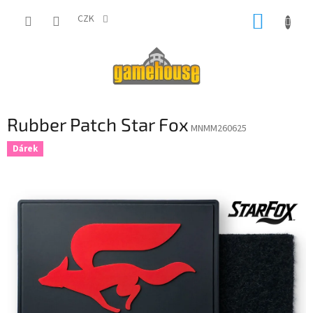
Přejít
NÁKUP
na
CZK
obsah
KOŠÍK
Rubber Patch Star Fox
MNMM260625
Dárek