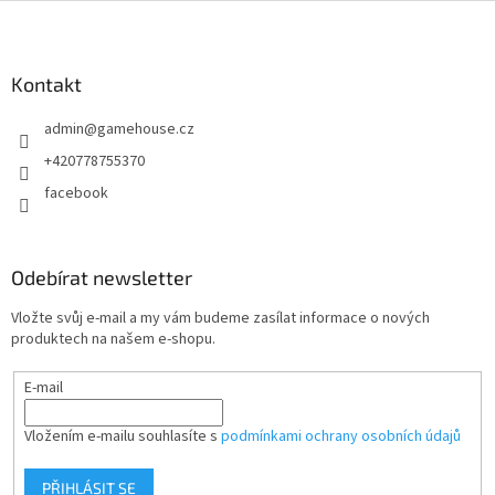
Z
á
p
a
Kontakt
t
admin
@
gamehouse.cz
í
+420778755370
facebook
Odebírat newsletter
Vložte svůj e-mail a my vám budeme zasílat informace o nových
produktech na našem e-shopu.
E-mail
Vložením e-mailu souhlasíte s
podmínkami ochrany osobních údajů
PŘIHLÁSIT SE