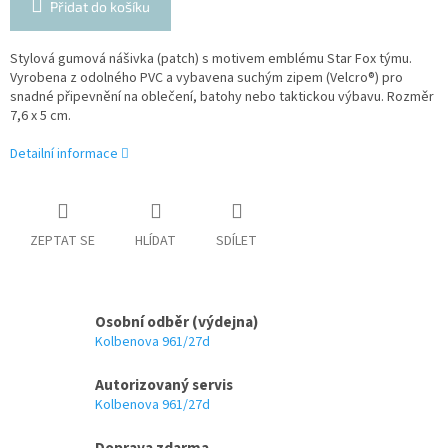
Přidat do košíku
Stylová gumová nášivka (patch) s motivem emblému Star Fox týmu.
Vyrobena z odolného PVC a vybavena suchým zipem (Velcro®) pro
snadné připevnění na oblečení, batohy nebo taktickou výbavu. Rozměr
7,6 x 5 cm.
Detailní informace
ZEPTAT SE
HLÍDAT
SDÍLET
Osobní odběr (výdejna)
Kolbenova 961/27d
Autorizovaný servis
Kolbenova 961/27d