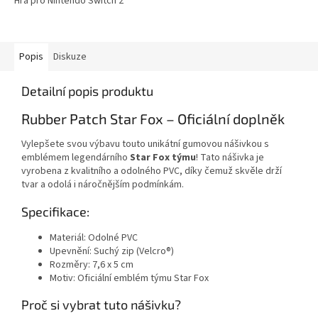
Hra pro Nintendo Switch 2
Popis
Diskuze
Detailní popis produktu
Rubber Patch Star Fox – Oficiální doplněk
Vylepšete svou výbavu touto unikátní gumovou nášivkou s
emblémem legendárního
Star Fox týmu
! Tato nášivka je
vyrobena z kvalitního a odolného PVC, díky čemuž skvěle drží
tvar a odolá i náročnějším podmínkám.
Specifikace:
Materiál: Odolné PVC
Upevnění: Suchý zip (Velcro®)
Rozměry: 7,6 x 5 cm
Motiv: Oficiální emblém týmu Star Fox
Proč si vybrat tuto nášivku?