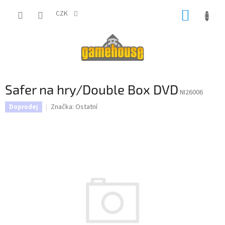
Přejít
NÁKUP
na
CZK
obsah
KOŠÍK
Safer na hry/Double Box DVD
NI26006
Značka:
Ostatní
Doprodej