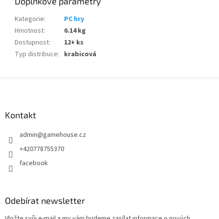
Doplňkové parametry
Kategorie
:
PC hry
Hmotnost
:
0.14 kg
Dostupnost
:
12+ ks
Typ distribuce
:
krabicová
Z
á
p
a
Kontakt
t
admin
@
gamehouse.cz
í
+420778755370
facebook
Odebírat newsletter
Vložte svůj e-mail a my vám budeme zasílat informace o nových