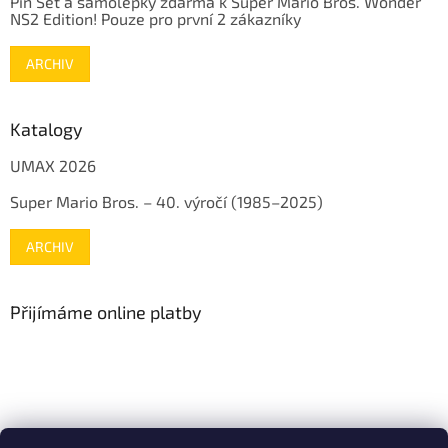
Pin Set a samolepky zdarma k Super Mario Bros. Wonder
NS2 Edition! Pouze pro první 2 zákazníky
ARCHIV
Katalogy
UMAX 2026
Super Mario Bros. – 40. výročí (1985–2025)
ARCHIV
Přijímáme online platby
www.mojenintendo.cz
www.boffin.cz
www.autodrahy.cz