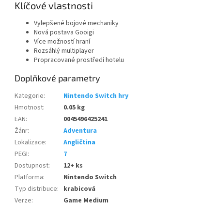
Klíčové vlastnosti
Vylepšené bojové mechaniky
Nová postava Gooigi
Více možností hraní
Rozsáhlý multiplayer
Propracované prostředí hotelu
Doplňkové parametry
Kategorie
:
Nintendo Switch hry
Hmotnost
:
0.05 kg
EAN
:
0045496425241
Žánr
:
Adventura
Lokalizace
:
Angličtina
PEGI
:
7
Dostupnost
:
12+ ks
Platforma
:
Nintendo Switch
Typ distribuce
:
krabicová
Verze
:
Game Medium