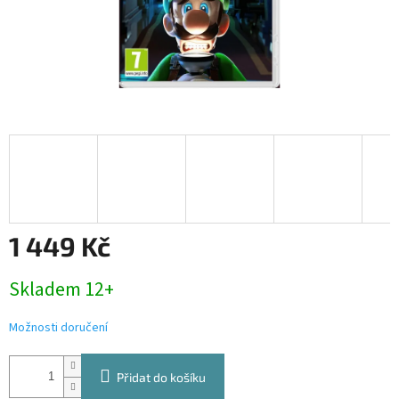
1 449 Kč
Měrná
Skladem 12+
cena:
Možnosti doručení
Přidat do košíku