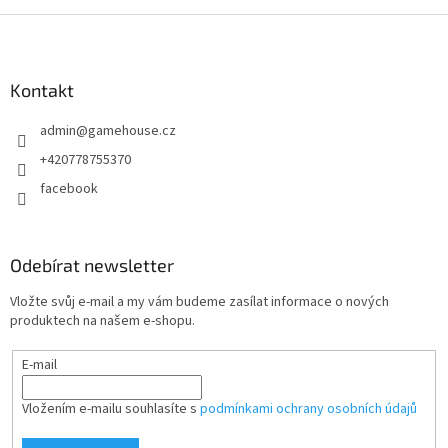
Z
á
p
a
Kontakt
t
admin
@
gamehouse.cz
í
+420778755370
facebook
Odebírat newsletter
Vložte svůj e-mail a my vám budeme zasílat informace o nových
produktech na našem e-shopu.
E-mail
Vložením e-mailu souhlasíte s
podmínkami ochrany osobních údajů