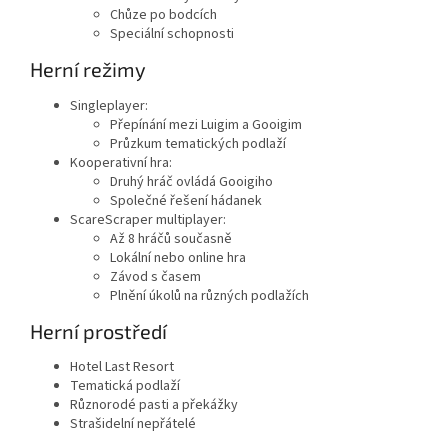
Chůze po bodcích
Speciální schopnosti
Herní režimy
Singleplayer:
Přepínání mezi Luigim a Gooigim
Průzkum tematických podlaží
Kooperativní hra:
Druhý hráč ovládá Gooigiho
Společné řešení hádanek
ScareScraper multiplayer:
Až 8 hráčů současně
Lokální nebo online hra
Závod s časem
Plnění úkolů na různých podlažích
Herní prostředí
Hotel Last Resort
Tematická podlaží
Různorodé pasti a překážky
Strašidelní nepřátelé