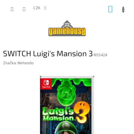
Přejít
NÁKUP
na
CZK
obsah
KOŠÍK
SWITCH Luigi's Mansion 3
NSS424
Značka:
Nintendo