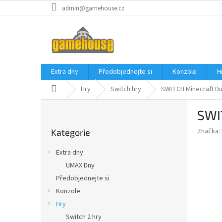
Přejít
admin@gamehouse.cz
na
obsah
Extra dny
Předobjednejte si
Konzole
H
Domů
Hry
Switch hry
SWITCH Minecraft Du
P
SWI
o
Přeskočit
s
Značka:
Kategorie
kategorie
t
r
Extra dny
a
UMAX Dny
n
Předobjednejte si
n
í
Konzole
p
Hry
a
Switch 2 hry