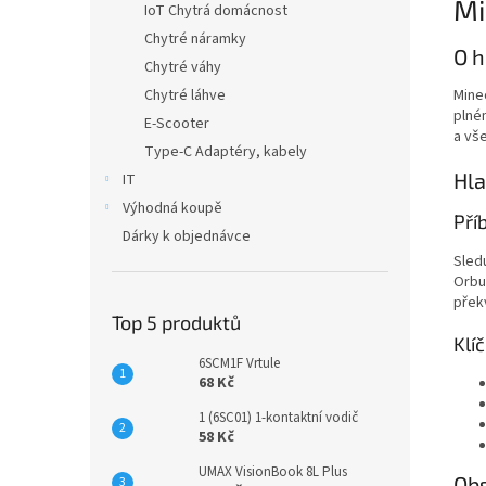
Mi
IoT Chytrá domácnost
Chytré náramky
O h
Chytré váhy
Chytré láhve
Mine
plné
E-Scooter
a vš
Type-C Adaptéry, kabely
Hl
IT
Výhodná koupě
Pří
Dárky k objednávce
Sled
Orbu
přek
Top 5 produktů
Klí
6SCM1F Vrtule
68 Kč
1 (6SC01) 1-kontaktní vodič
58 Kč
UMAX VisionBook 8L Plus
Obs