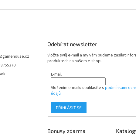
Odebírat newsletter
Vložte svůj e-mail a my vám budeme zasílat info
@
gamehouse.cz
produktech na našem e-shopu.
78755370
ook
E-mail
Vložením e-mailu souhlasíte s
podmínkami ochr
údajů
PŘIHLÁSIT SE
Bonusy zdarma
Katalog