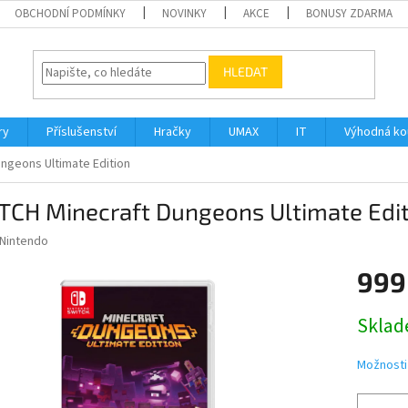
OBCHODNÍ PODMÍNKY
NOVINKY
AKCE
BONUSY ZDARMA
HLEDAT
ry
Příslušenství
Hračky
UMAX
IT
Výhodná k
ngeons Ultimate Edition
TCH Minecraft Dungeons Ultimate Edit
Nintendo
999
Měrná
Sklad
cena:
Možnosti