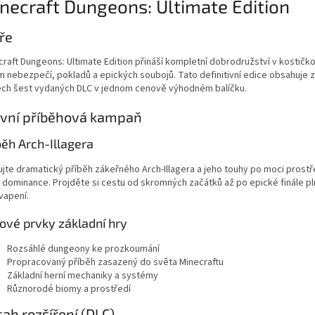
necraft Dungeons: Ultimate Edition
ře
craft Dungeons: Ultimate Edition přináší kompletní dobrodružství v kostič
m nebezpečí, pokladů a epických soubojů. Tato definitivní edice obsahuje z
ech šest vydaných DLC v jednom cenově výhodném balíčku.
avní příběhová kampaň
běh Arch-Illagera
ujte dramatický příběh zákeřného Arch-Illagera a jeho touhy po moci prost
 dominance. Projděte si cestu od skromných začátků až po epické finále pl
vapení.
čové prvky základní hry
Rozsáhlé dungeony ke prozkoumání
Propracovaný příběh zasazený do světa Minecraftu
Základní herní mechaniky a systémy
Různorodé biomy a prostředí
ah rozšíření (DLC)