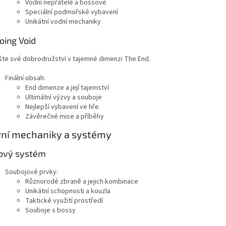
Vodní nepřátelé a bossové
Speciální podmořské vybavení
Unikátní vodní mechaniky
oing Void
šte své dobrodružství v tajemné dimenzi The End.
Finální obsah:
End dimenze a její tajemství
Ultimátní výzvy a souboje
Nejlepší vybavení ve hře
Závěrečné mise a příběhy
rní mechaniky a systémy
ový systém
Soubojové prvky:
Různorodé zbraně a jejich kombinace
Unikátní schopnosti a kouzla
Taktické využití prostředí
Souboje s bossy