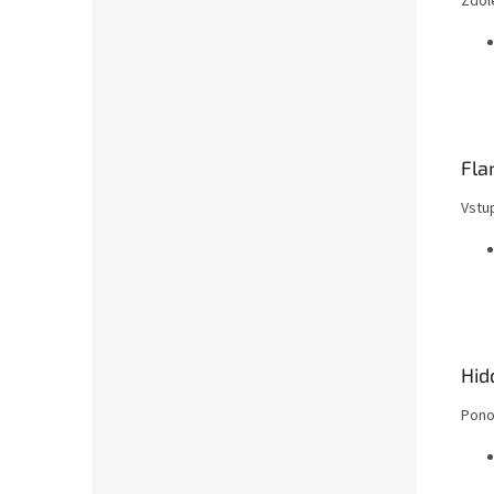
Zdol
Fla
Vstu
Hid
Pono