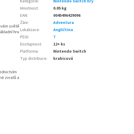
Kategorie
:
Nintendo Switch hry
Hmotnost
:
0.05 kg
EAN
:
0045496429096
Žánr
:
Adventura
kovém světě
Lokalizace
:
Angličtina
ákladní hru
PEGI
:
7
Dostupnost
:
12+ ks
Platforma
:
Nintendo Switch
Typ distribuce
:
krabicová
řednictvím
né zvratů a