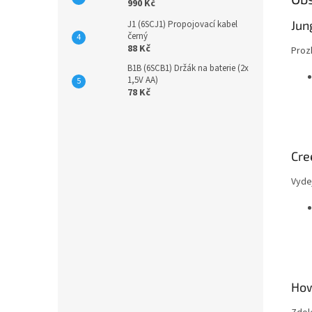
990 Kč
Jun
J1 (6SCJ1) Propojovací kabel
černý
88 Kč
Proz
B1B (6SCB1) Držák na baterie (2x
1,5V AA)
78 Kč
Cre
Vyde
How