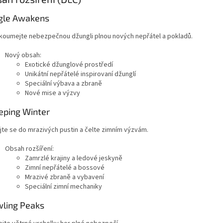
gle Awakens
koumejte nebezpečnou džungli plnou nových nepřátel a pokladů.
Nový obsah:
Exotické džunglové prostředí
Unikátní nepřátelé inspirovaní džunglí
Speciální výbava a zbraně
Nové mise a výzvy
eping Winter
jte se do mrazivých pustin a čelte zimním výzvám.
Obsah rozšíření:
Zamrzlé krajiny a ledové jeskyně
Zimní nepřátelé a bossové
Mrazivé zbraně a vybavení
Speciální zimní mechaniky
ling Peaks