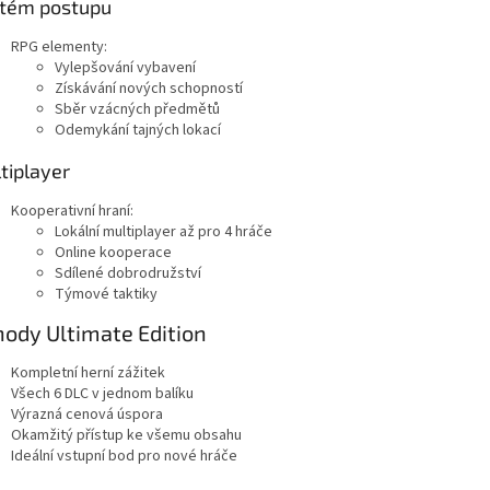
tém postupu
RPG elementy:
Vylepšování vybavení
Získávání nových schopností
Sběr vzácných předmětů
Odemykání tajných lokací
tiplayer
Kooperativní hraní:
Lokální multiplayer až pro 4 hráče
Online kooperace
Sdílené dobrodružství
Týmové taktiky
ody Ultimate Edition
Kompletní herní zážitek
Všech 6 DLC v jednom balíku
Výrazná cenová úspora
Okamžitý přístup ke všemu obsahu
Ideální vstupní bod pro nové hráče