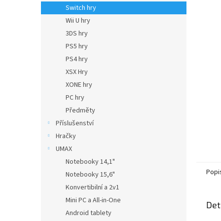
n
Switch hry
e
Wii U hry
l
3DS hry
PS5 hry
PS4 hry
XSX Hry
XONE hry
PC hry
Předměty
Příslušenství
Hračky
UMAX
Notebooky 14,1"
Popi
Notebooky 15,6"
Konvertibilní a 2v1
Mini PC a All-in-One
Det
Android tablety