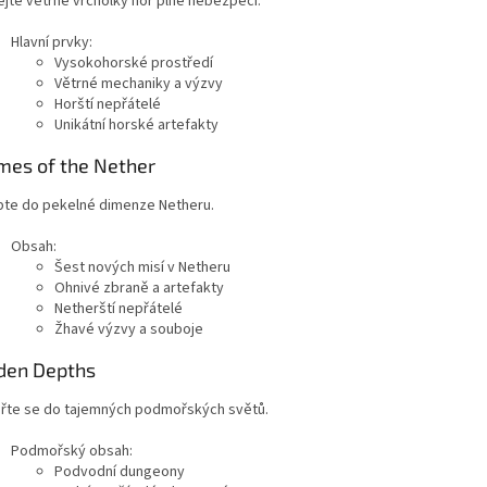
ejte větrné vrcholky hor plné nebezpečí.
Hlavní prvky:
Vysokohorské prostředí
Větrné mechaniky a výzvy
Horští nepřátelé
Unikátní horské artefakty
mes of the Nether
pte do pekelné dimenze Netheru.
Obsah:
Šest nových misí v Netheru
Ohnivé zbraně a artefakty
Netherští nepřátelé
Žhavé výzvy a souboje
den Depths
řte se do tajemných podmořských světů.
Podmořský obsah:
Podvodní dungeony