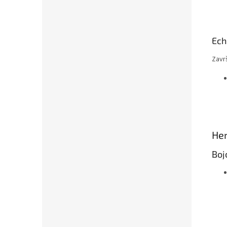
Ech
Zavr
He
Boj