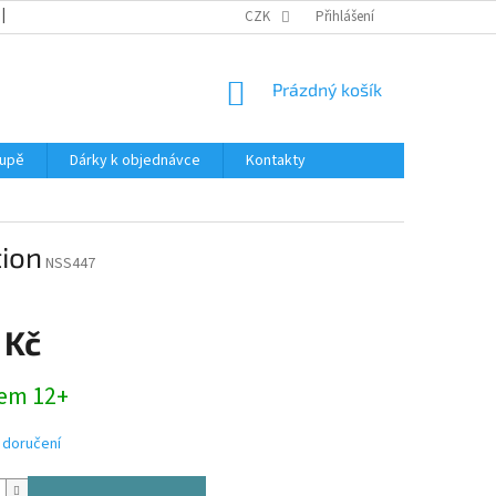
REKLAMACE
KATALOGY
CZK
PODMÍNKY OCHRANY OSOBNÍCH ÚDAJŮ
Přihlášení
NÁKUPNÍ
Prázdný košík
KOŠÍK
oupě
Dárky k objednávce
Kontakty
ion
NSS447
 Kč
em 12+
 doručení