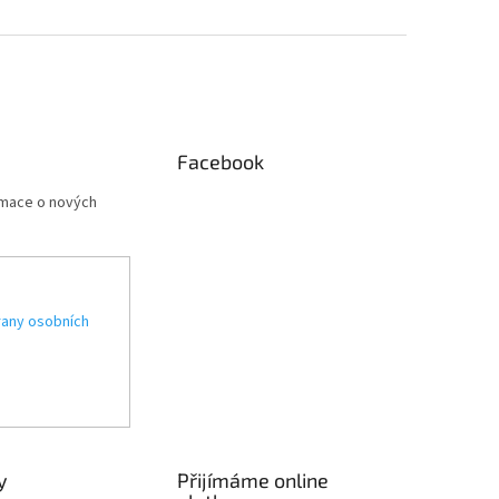
Facebook
rmace o nových
any osobních
y
Přijímáme online