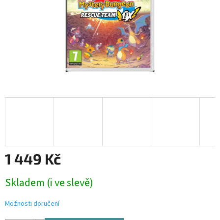
1 449 Kč
Měrná
Skladem (i ve slevě)
cena:
Možnosti doručení