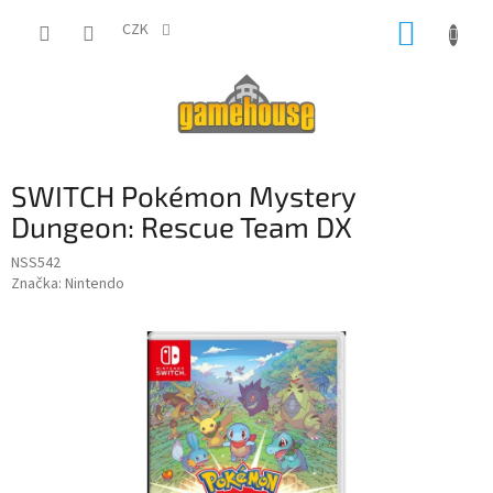
Přejít
NÁKUP
na
CZK
obsah
KOŠÍK
SWITCH Pokémon Mystery
Dungeon: Rescue Team DX
NSS542
Značka:
Nintendo