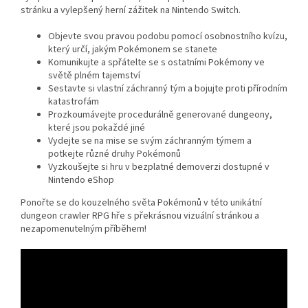
stránku a vylepšený herní zážitek na Nintendo Switch.
Objevte svou pravou podobu pomocí osobnostního kvízu,
který určí, jakým Pokémonem se stanete
Komunikujte a spřátelte se s ostatními Pokémony ve
světě plném tajemství
Sestavte si vlastní záchranný tým a bojujte proti přírodním
katastrofám
Prozkoumávejte procedurálně generované dungeony,
které jsou pokaždé jiné
Vydejte se na mise se svým záchranným týmem a
potkejte různé druhy Pokémonů
Vyzkoušejte si hru v bezplatné demoverzi dostupné v
Nintendo eShop
Ponořte se do kouzelného světa Pokémonů v této unikátní
dungeon crawler RPG hře s překrásnou vizuální stránkou a
nezapomenutelným příběhem!