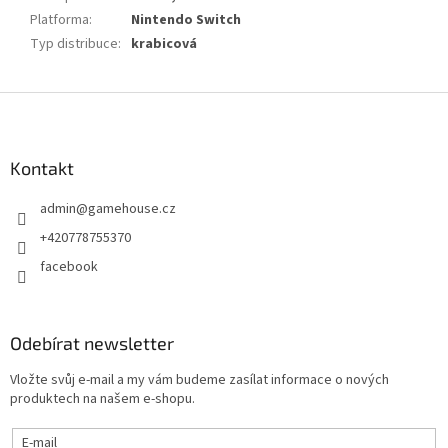
Platforma
:
Nintendo Switch
Typ distribuce
:
krabicová
Z
á
p
a
Kontakt
t
admin
@
gamehouse.cz
í
+420778755370
facebook
Odebírat newsletter
Vložte svůj e-mail a my vám budeme zasílat informace o nových
produktech na našem e-shopu.
E-mail