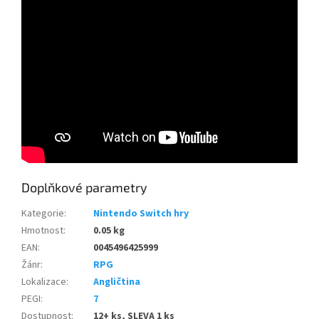
Doplňkové parametry
Kategorie
:
Nintendo Switch hry
Hmotnost
:
0.05 kg
EAN
:
0045496425999
Žánr
:
RPG
Lokalizace
:
Angličtina
PEGI
:
7
Dostupnost
:
12+ ks, SLEVA 1 ks