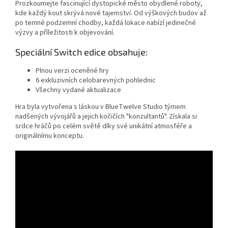
Prozkoumejte fascinující dystopické město obydlené roboty,
kde každý kout skrývá nové tajemství. Od výškových budov až
po temné podzemní chodby, každá lokace nabízí jedinečné
výzvy a příležitosti k objevování.
Speciální Switch edice obsahuje:
Plnou verzi oceněné hry
6 exkluzivních celobarevných pohlednic
Všechny vydané aktualizace
Hra byla vytvořena s láskou v BlueTwelve Studio týmem
nadšených vývojářů a jejich kočičích "konzultantů". Získala si
srdce hráčů po celém světě díky své unikátní atmosféře a
originálnímu konceptu.