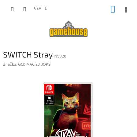
Přejít
NÁKUP
na
CZK
obsah
KOŠÍK
SWITCH Stray
INS820
Značka:
GCD MACIEJ JOPS