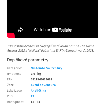
*Hra získala ocenění za "Nejlepší nezávislou hru" na The Game
Awards 2022 a "Nejlepší debut" na BAFTA Games Awards 2023.
Doplňkové parametry
Kategorie
:
Nintendo Switch hry
Hmotnost
:
0.07 kg
EAN
:
0811949038692
Žánr
:
Akční adventura
Lokalizace
:
Angličtina
PEGI
:
12
Dostupnost
:
12+ ks