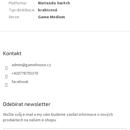
Platforma
:
Nintendo Switch
Typ distribuce
:
krabicová
Verze
:
Game Medium
Z
á
p
a
Kontakt
t
admin
@
gamehouse.cz
í
+420778755370
facebook
Odebírat newsletter
Vložte svůj e-mail a my vám budeme zasílat informace o nových
produktech na našem e-shopu.