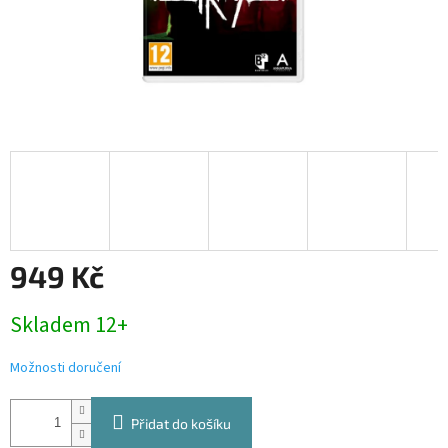
949 Kč
Měrná
Skladem 12+
cena:
Možnosti doručení
Přidat do košíku