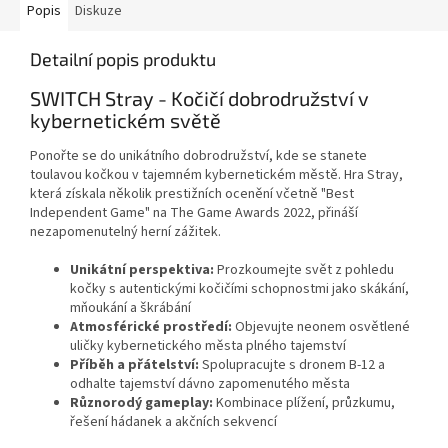
Popis
Diskuze
Detailní popis produktu
SWITCH Stray - Kočičí dobrodružství v
kybernetickém světě
Ponořte se do unikátního dobrodružství, kde se stanete
toulavou kočkou v tajemném kybernetickém městě. Hra Stray,
která získala několik prestižních ocenění včetně "Best
Independent Game" na The Game Awards 2022, přináší
nezapomenutelný herní zážitek.
Unikátní perspektiva:
Prozkoumejte svět z pohledu
kočky s autentickými kočičími schopnostmi jako skákání,
mňoukání a škrábání
Atmosférické prostředí:
Objevujte neonem osvětlené
uličky kybernetického města plného tajemství
Příběh a přátelství:
Spolupracujte s dronem B-12 a
odhalte tajemství dávno zapomenutého města
Různorodý gameplay:
Kombinace plížení, průzkumu,
řešení hádanek a akčních sekvencí