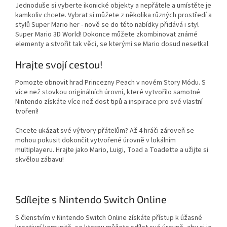
Jednoduše si vyberte ikonické objekty a nepřátele a umístěte je
kamkoliv chcete. Vybrat si můžete z několika různých prostředí a
stylů Super Mario her - nově se do této nabídky přidává i styl
Super Mario 3D World! Dokonce můžete zkombinovat známé
elementy a stvořit tak věci, se kterými se Mario dosud nesetkal.
Hrajte svojí cestou!
Pomozte obnovit hrad Princezny Peach v novém Story Módu. S
více než stovkou originálních úrovní, které vytvořilo samotné
Nintendo získáte více než dost tipů a inspirace pro své vlastní
tvoření!
Chcete ukázat své výtvory přátelům? Až 4 hráči zároveň se
mohou pokusit dokončit vytvořené úrovně v lokálním
multiplayeru. Hrajte jako Mario, Luigi, Toad a Toadette a užijte si
skvělou zábavu!
Sdílejte s Nintendo Switch Online
S členstvím v Nintendo Switch Online získáte přístup k úžasné