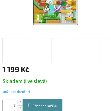
1 199 Kč
Měrná
Skladem (i ve slevě)
cena:
Možnosti doručení
Přidat do košíku