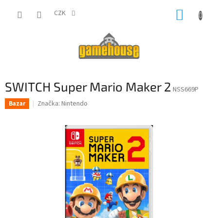
Přejít
NÁKUP
na
CZK
obsah
KOŠÍK
SWITCH Super Mario Maker 2
NSS669P
Značka:
Nintendo
Bazar