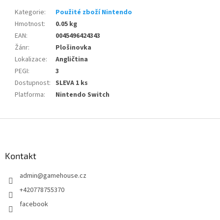
Kategorie
:
Použité zboží Nintendo
Hmotnost
:
0.05 kg
EAN
:
0045496424343
Žánr
:
Plošinovka
Lokalizace
:
Angličtina
PEGI
:
3
Dostupnost
:
SLEVA 1 ks
Platforma
:
Nintendo Switch
Z
á
p
a
Kontakt
t
admin
@
gamehouse.cz
í
+420778755370
facebook