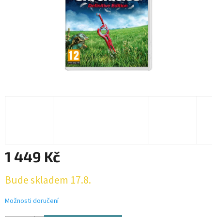
1 449 Kč
Měrná
Bude skladem 17.8.
cena:
Možnosti doručení