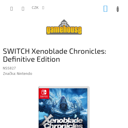
Přejít
NÁKUP
na
CZK
obsah
KOŠÍK
SWITCH Xenoblade Chronicles:
Definitive Edition
NSS827
Značka:
Nintendo