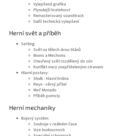
Vylepšená grafika
Plynulejší hratelnost
Remasterovaný soundtrack
Další technická vylepšení
Herní svět a příběh
Setting:
Svět na tělech dvou titánů
Bionis a Mechonis
Otevřený svět rozdělený do zón
Konflikt mezi znepřátelenými stranami
Hlavní postavy:
Shulk - hlavní hrdina
Reyn - věrný přítel
Meč Monado
Příběh pomsty
Herní mechaniky
Bojový systém:
Souboje v reálném čase
Vize budoucnosti
Speciální schopnosti