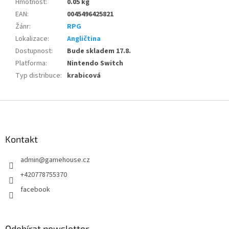
Hmotnost
:
0.05 kg
EAN
:
0045496425821
Žánr
:
RPG
Lokalizace
:
Angličtina
Dostupnost
:
Bude skladem 17.8.
Platforma
:
Nintendo Switch
Typ distribuce
:
krabicová
Z
á
p
a
Kontakt
t
admin
@
gamehouse.cz
í
+420778755370
facebook
Odebírat newsletter