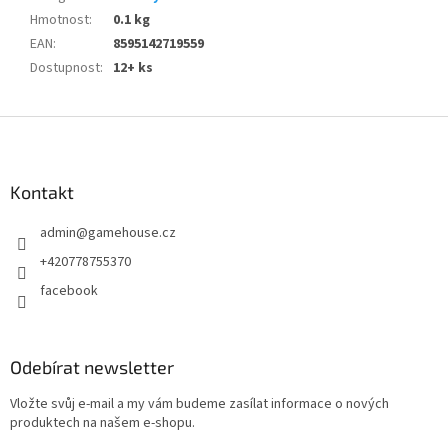
Hmotnost
:
0.1 kg
EAN
:
8595142719559
Dostupnost
:
12+ ks
Z
á
p
a
Kontakt
t
admin
@
gamehouse.cz
í
+420778755370
facebook
Odebírat newsletter
Vložte svůj e-mail a my vám budeme zasílat informace o nových
produktech na našem e-shopu.