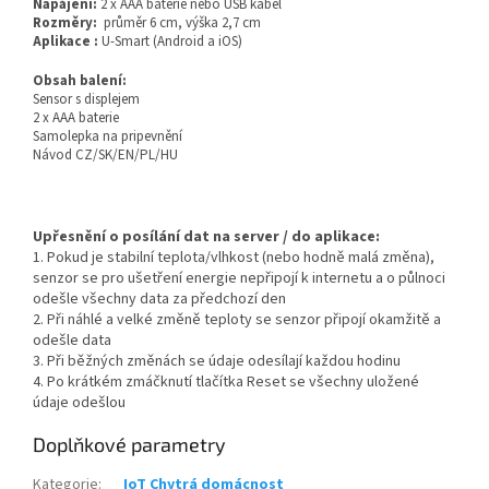
Napájení:
2 x AAA baterie nebo USB kabel
Rozměry:
průměr 6 cm, výška 2,7 cm
Aplikace :
U-Smart (Android a iOS)
Obsah balení:
Sensor s displejem
2 x AAA baterie
Samolepka na pripevnění
Návod CZ/SK/EN/PL/HU
Upřesnění o posílání dat na server / do aplikace:
1. Pokud je stabilní teplota/vlhkost (nebo hodně malá změna),
senzor se pro ušetření energie nepřipojí k internetu a o půlnoci
odešle všechny data za předchozí den
2. Při náhlé a velké změně teploty se senzor připojí okamžitě a
odešle data
3. Při běžných změnách se údaje odesílají každou hodinu
4. Po krátkém zmáčknutí tlačítka Reset se všechny uložené
údaje odešlou
Doplňkové parametry
Kategorie
:
IoT Chytrá domácnost