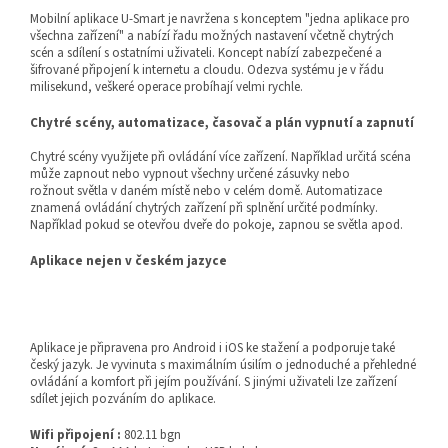
Mobilní aplikace U-Smart je navržena s konceptem "jedna aplikace pro
všechna zařízení" a nabízí řadu možných nastavení včetně chytrých
scén a sdílení s ostatními uživateli. Koncept nabízí zabezpečené a
šifrované připojení k internetu a cloudu. Odezva systému je v řádu
milisekund, veškeré operace probíhají velmi rychle.
Chytré scény, automatizace, časovač a plán vypnutí a zapnutí
Chytré scény využijete při ovládání více zařízení. Například určitá scéna
může zapnout nebo vypnout všechny určené zásuvky nebo
rožnout světla v daném místě nebo v celém domě. Automatizace
znamená ovládání chytrých zařízení při splnění určité podmínky.
Například pokud se otevřou dveře do pokoje, zapnou se světla apod.
Aplikace nejen v českém jazyce
Aplikace je připravena pro Android i iOS ke stažení a podporuje také
český jazyk. Je vyvinuta s maximálním úsilím o jednoduché a přehledné
ovládání a komfort při jejím používání. S jinými uživateli lze zařízení
sdílet jejich pozváním do aplikace.
Wifi připojení :
802.11 bgn