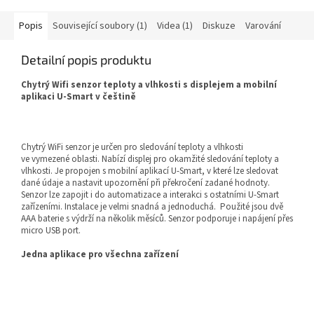
Popis
Související soubory (1)
Videa (1)
Diskuze
Varování
Detailní popis produktu
Chytrý Wifi senzor teploty a vlhkosti s displejem a mobilní
aplikaci U-Smart v češtině
Chytrý WiFi senzor je určen pro sledování teploty a vlhkosti
ve vymezené oblasti. Nabízí displej pro okamžité sledování teploty a
vlhkosti. Je propojen s mobilní aplikací U-Smart, v které lze sledovat
dané údaje a nastavit upozornění při překročení zadané hodnoty.
Senzor lze zapojit i do automatizace a interakci s ostatními U-Smart
zařízeními. Instalace je velmi snadná a jednoduchá. Použité jsou dvě
AAA baterie s výdrží na několik měsíců. Senzor podporuje i napájení přes
micro USB port.
Jedna aplikace pro všechna zařízení