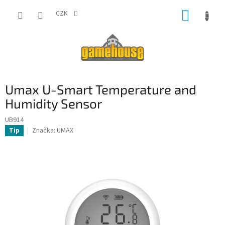
Přejít
NÁKUP
na
CZK
obsah
KOŠÍK
Umax U-Smart Temperature and
Humidity Sensor
UB914
Značka:
UMAX
Tip