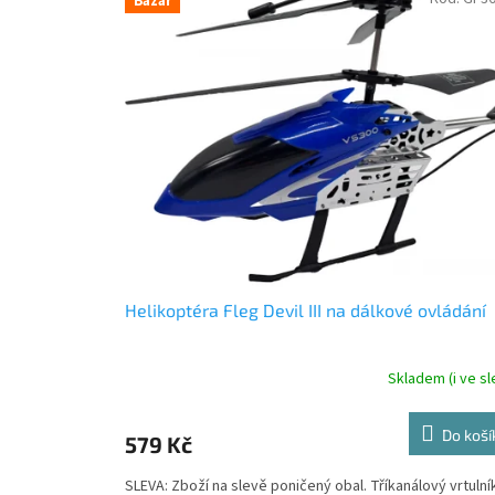
Bazar
ý
í
p
p
i
r
s
o
p
d
r
u
o
k
d
t
u
ů
k
t
ů
Helikoptéra Fleg Devil III na dálkové ovládání
Skladem (i ve sl
Do koší
579 Kč
SLEVA: Zboží na slevě poničený obal. Tříkanálový vrtulní