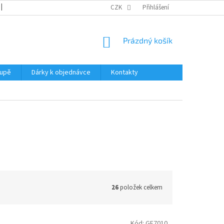
REKLAMACE
KATALOGY
CZK
PODMÍNKY OCHRANY OSOBNÍCH ÚDAJŮ
Přihlášení
NÁKUPNÍ
Prázdný košík
KOŠÍK
oupě
Dárky k objednávce
Kontakty
26
položek celkem
Kód:
GF7010