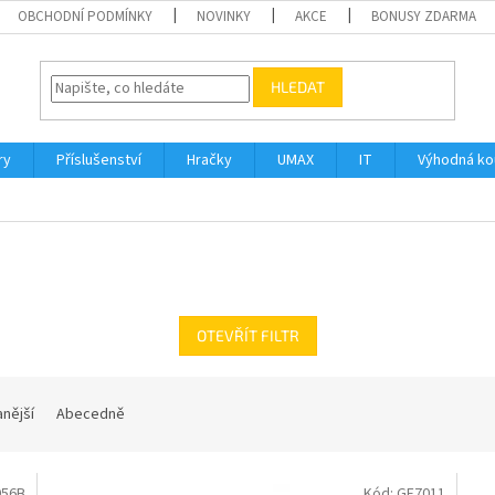
OBCHODNÍ PODMÍNKY
NOVINKY
AKCE
BONUSY ZDARMA
HLEDAT
ry
Příslušenství
Hračky
UMAX
IT
Výhodná k
OTEVŘÍT FILTR
nější
Abecedně
056B
Kód:
GF7011