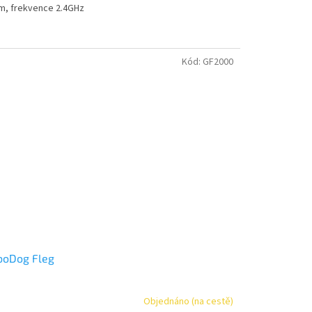
m, frekvence 2.4GHz
Kód:
GF2000
boDog Fleg
Objednáno (na cestě)