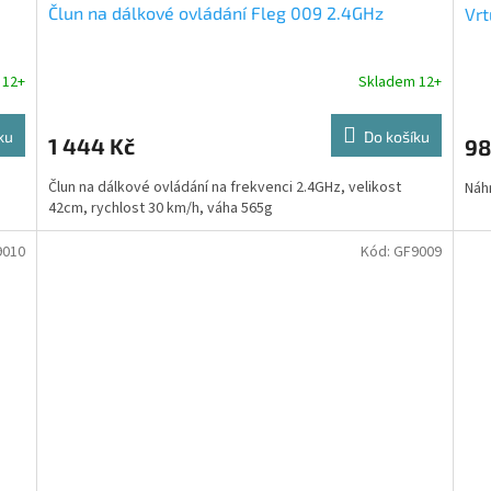
Člun na dálkové ovládání Fleg 009 2.4GHz
Vrt
 12+
Skladem 12+
ku
Do košíku
1 444 Kč
98
Člun na dálkové ovládání na frekvenci 2.4GHz, velikost
Náhr
42cm, rychlost 30 km/h, váha 565g
9010
Kód:
GF9009