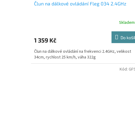
Člun na dálkové ovládání Fleg 034 2.4GHz
Skladem
Do koší
1 359 Kč
Člun na dálkové ovládání na frekvenci 2.4GHz, velikost
34cm, rychlost 25 km/h, váha 322g
Kód:
GF