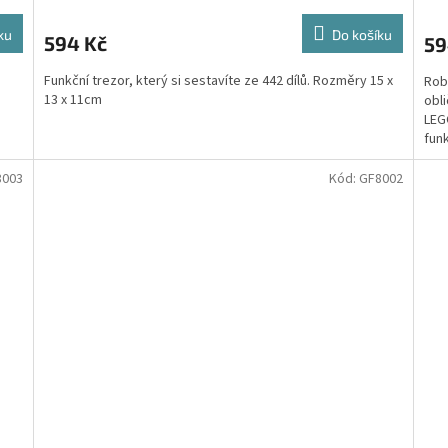
ku
Do košíku
594 Kč
59
Funkční trezor, který si sestavíte ze 442 dílů. Rozměry 15 x
Robo
13 x 11cm
obli
LEG
funk
8003
Kód:
GF8002