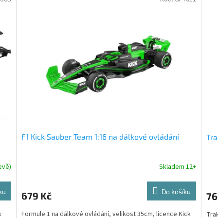
F1 Kick Sauber Team 1:16 na dálkové ovládání
Tra
evě)
Skladem 12+
ku
Do košíku
679 Kč
76
k
Formule 1 na dálkové ovládání, velikost 35cm, licence Kick
Tra