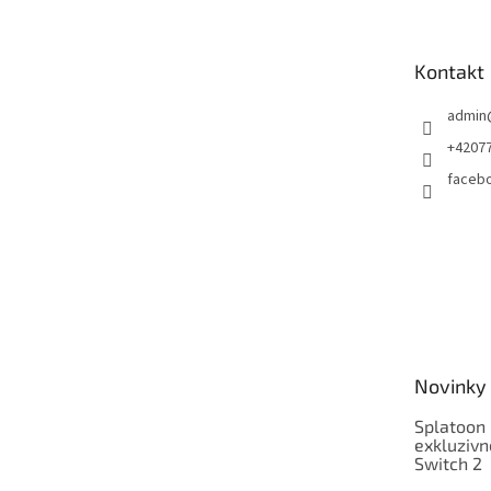
p
a
t
Kontakt
í
admin
+4207
faceb
Novinky
Splatoon 
exkluzivn
Switch 2