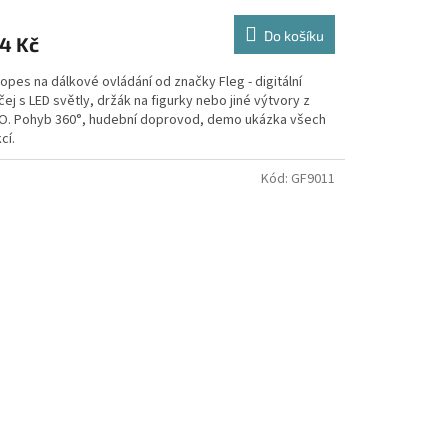
Do košíku
4 Kč
pes na dálkové ovládání od značky Fleg - digitální
čej s LED světly, držák na figurky nebo jiné výtvory z
O. Pohyb 360°, hudební doprovod, demo ukázka všech
cí.
Kód:
GF9011