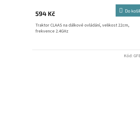
Do koší
594 Kč
Traktor CLAAS na dálkové ovládání, velikost 22cm,
frekvence 2.4GHz
Kód:
GF