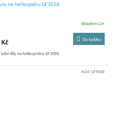
ule na helikoptéru GF3056
Skladem 12+
Do košíku
 Kč
adní díly na helikoptéru GF3056
Kód:
GF9008