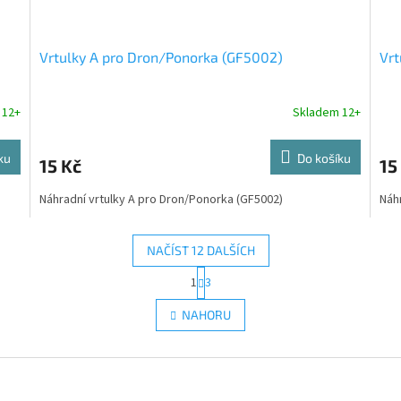
Vrtulky A pro Dron/Ponorka (GF5002)
Vrt
 12+
Skladem 12+
ku
Do košíku
15 Kč
15
Náhradní vrtulky A pro Dron/Ponorka (GF5002)
Náhr
NAČÍST 12 DALŠÍCH
S
1
3
O
t
r
v
NAHORU
á
l
n
á
k
d
o
a
v
c
á