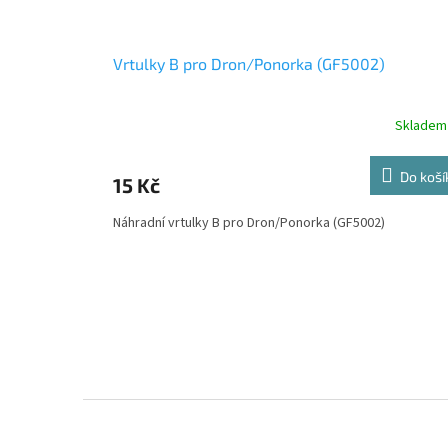
Vrtulky B pro Dron/Ponorka (GF5002)
Skladem
Do koší
15 Kč
Náhradní vrtulky B pro Dron/Ponorka (GF5002)
Z
á