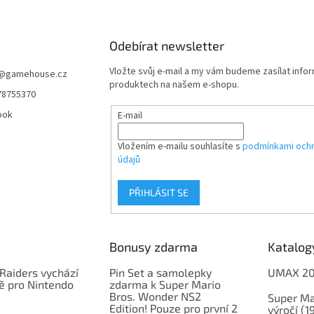
í
n
p
í
r
Odebírat newsletter
v
k
Vložte svůj e-mail a my vám budeme zasílat info
y
@
gamehouse.cz
produktech na našem e-shopu.
v
78755370
ý
p
ook
E-mail
i
s
Vložením e-mailu souhlasíte s
podmínkami ochr
u
údajů
PŘIHLÁSIT SE
Bonusy zdarma
Katalog
Raiders vychází
Pin Set a samolepky
UMAX 2
ě pro Nintendo
zdarma k Super Mario
Bros. Wonder NS2
Super Ma
Edition! Pouze pro první 2
výročí (