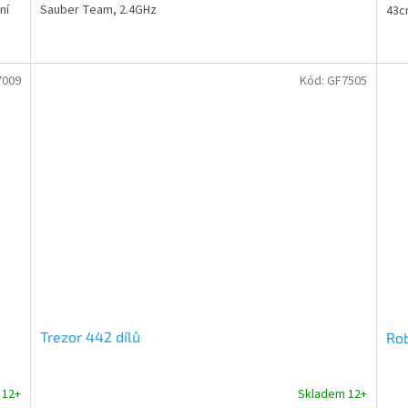
ní
Sauber Team, 2.4GHz
43c
7009
Kód:
GF7505
Trezor 442 dílů
Ro
 12+
Skladem 12+