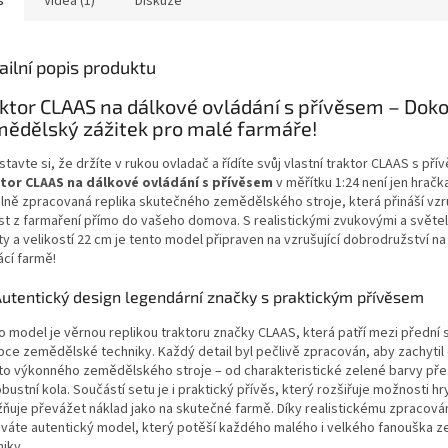
s
Videa (1)
Diskuze
ailní popis produktu
ktor CLAAS na dálkové ovládání s přívěsem – Dok
ědělský zážitek pro malé farmáře!
tavte si, že držíte v rukou ovladač a řídíte svůj vlastní traktor CLAAS s pří
tor CLAAS na dálkové ovládání s přívěsem
v měřítku 1:24 není jen hračka
ilně zpracovaná replika skutečného zemědělského stroje, která přináší vzr
st z farmaření přímo do vašeho domova. S realistickými zvukovými a světe
y a velikostí 22 cm je tento model připraven na vzrušující dobrodružství na
cí farmě!
Autentický design legendární značky s praktickým přívěsem
o model je věrnou replikou traktoru značky CLAAS, která patří mezi přední
bce zemědělské techniky. Každý detail byl pečlivě zpracován, aby zachytil 
to výkonného zemědělského stroje – od charakteristické zelené barvy pře
bustní kola. Součástí setu je i praktický přívěs, který rozšiřuje možnosti hr
ňuje převážet náklad jako na skutečné farmě. Díky realistickému zpracová
áváte autentický model, který potěší každého malého i velkého fanouška 
iky.