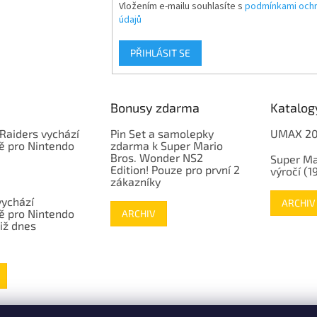
Vložením e-mailu souhlasíte s
podmínkami ochr
údajů
PŘIHLÁSIT SE
Bonusy zdarma
Katalog
Raiders vychází
Pin Set a samolepky
UMAX 2
ě pro Nintendo
zdarma k Super Mario
Bros. Wonder NS2
Super Ma
Edition! Pouze pro první 2
výročí (
zákazníky
vychází
ARCHIV
ě pro Nintendo
ARCHIV
již dnes