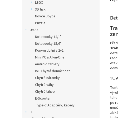
Popi
LEGO
3D tisk
Noyce Joyce
Det
Puzzle
Tra
UMAX
zem
Notebooky 14,1"
Předs
Notebooky 15,6"
Trak
Konvertibilní a 2v1
deta
Mini PC a All-in-One
rado
efekt
Android tablety
domá
IoT Chytrá domácnost
Chytré náramky
1\. 
Chytré váhy
Tent
Chytré láhve
výro
toho
E-Scooter
po ro
Type-C Adaptéry, kabely
umož
IT
získ
techn