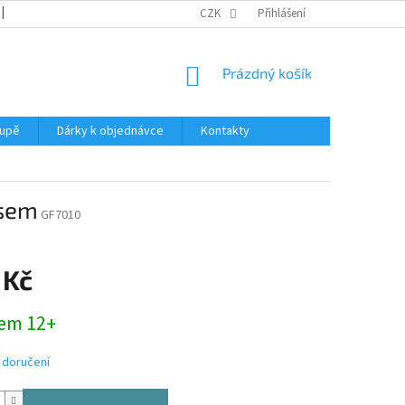
REKLAMACE
KATALOGY
CZK
PODMÍNKY OCHRANY OSOBNÍCH ÚDAJŮ
Přihlášení
NÁKUPNÍ
Prázdný košík
KOŠÍK
oupě
Dárky k objednávce
Kontakty
ěsem
GF7010
 Kč
em 12+
 doručení