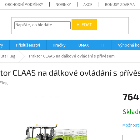
OBCHODNÍ PODMÍNKY
NOVINKY
AKCE
BONUSY ZDARMA
HLEDAT
ry
Příslušenství
Hračky
UMAX
IT
Výhodná k
auta Fleg
Traktor CLAAS na dálkové ovládání s přívěsem
tor CLAAS na dálkové ovládání s přív
Fleg
764
Měrná
Sklad
cena:
Možnosti