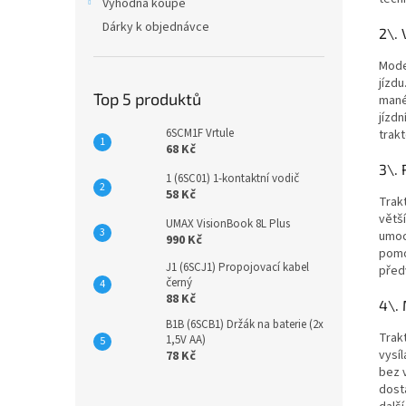
Výhodná koupě
Dárky k objednávce
2\. 
Mode
jízd
Top 5 produktů
mané
jízdn
6SCM1F Vrtule
trakt
68 Kč
3\. 
1 (6SC01) 1-kontaktní vodič
58 Kč
Trak
větší
UMAX VisionBook 8L Plus
umoc
990 Kč
pomo
J1 (6SCJ1) Propojovací kabel
před
černý
88 Kč
4\.
B1B (6SCB1) Držák na baterie (2x
Trakt
1,5V AA)
vysí
78 Kč
bez 
dost