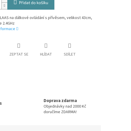
Přidat do košíku
LAAS na dálkové ovládání s přívěsem, velikost 43cm,
e 2.4GHz
informace
ZEPTAT SE
HLÍDAT
SDÍLET
Doprava zdarma
s
Objednávky nad 2000 Kč
doručíme ZDARMA!