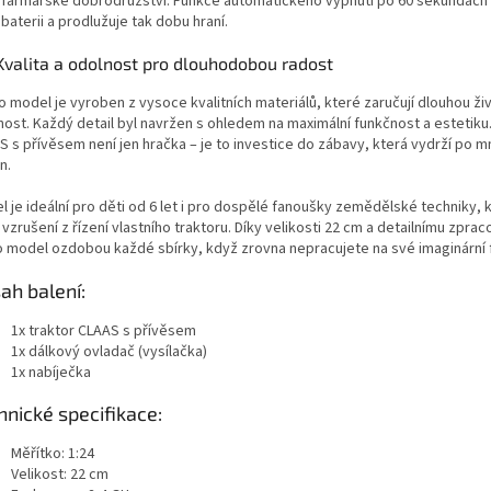
í farmářské dobrodružství. Funkce automatického vypnutí po 60 sekundách 
 baterii a prodlužuje tak dobu hraní.
Kvalita a odolnost pro dlouhodobou radost
o model je vyroben z vysoce kvalitních materiálů, které zaručují dlouhou ži
nost. Každý detail byl navržen s ohledem na maximální funkčnost a estetiku
S s přívěsem není jen hračka – je to investice do zábavy, která vydrží po 
n.
 je ideální pro děti od 6 let i pro dospělé fanoušky zemědělské techniky, kt
 vzrušení z řízení vlastního traktoru. Díky velikosti 22 cm a detailnímu zpra
o model ozdobou každé sbírky, když zrovna nepracujete na své imaginární 
ah balení:
1x traktor CLAAS s přívěsem
1x dálkový ovladač (vysílačka)
1x nabíječka
hnické specifikace:
Měřítko: 1:24
Velikost: 22 cm