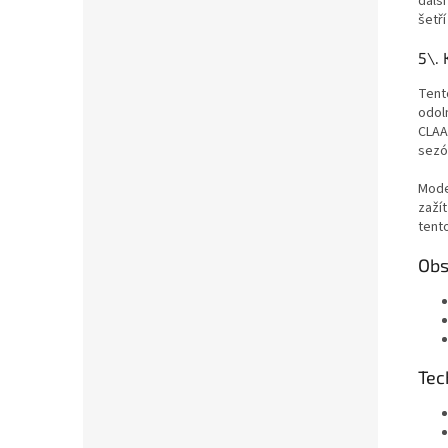
dalš
šetří
5\. 
Tent
odol
CLAA
sezó
Model
zažít
tent
Obs
Tec