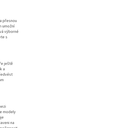
 a přesnou
ám umožní
ává výborné
ete s
ře ještě
k a
předvést
sám
mezi
ce modely
uje
raveni na