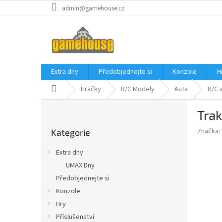
Přejít
admin@gamehouse.cz
na
obsah
Extra dny
Předobjednejte si
Konzole
H
Domů
Hračky
R/C Modely
Auta
R/C 
P
Trak
o
Přeskočit
s
Značka:
Kategorie
kategorie
t
r
Extra dny
a
UMAX Dny
n
Předobjednejte si
n
í
Konzole
p
Hry
a
Příslušenství