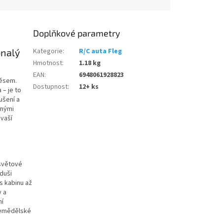
Doplňkové parametry
onalý
Kategorie
:
R/C auta Fleg
Hmotnost
:
1.18 kg
EAN
:
6948061928823
věsem.
Dostupnost
:
12+ ks
 – je to
ušení a
lnými
 vaší
 světové
duši
s kabinu až
y a
ní
zemědělské