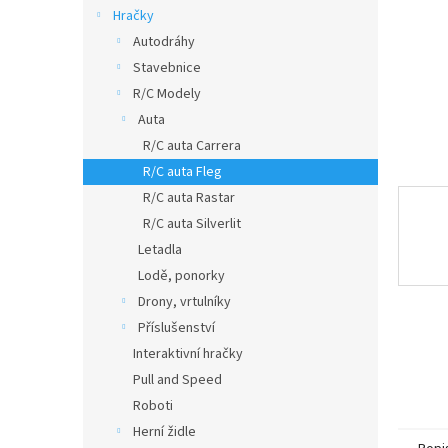
n
Hračky
e
Autodráhy
l
Stavebnice
R/C Modely
Auta
R/C auta Carrera
R/C auta Fleg
R/C auta Rastar
R/C auta Silverlit
Letadla
Lodě, ponorky
Drony, vrtulníky
Příslušenství
Interaktivní hračky
Pull and Speed
Roboti
Herní židle