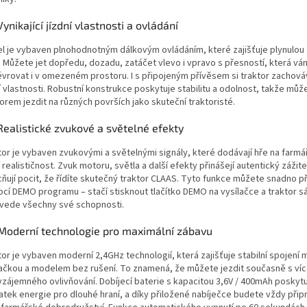
Vynikající jízdní vlastnosti a ovládání
l je vybaven plnohodnotným dálkovým ovládáním, které zajišťuje plynulou
u. Můžete jet dopředu, dozadu, zatáčet vlevo i vpravo s přesností, která v
vrovat i v omezeném prostoru. I s připojeným přívěsem si traktor zachov
í vlastnosti. Robustní konstrukce poskytuje stabilitu a odolnost, takže můž
orem jezdit na různých površích jako skuteční traktoristé.
Realistické zvukové a světelné efekty
tor je vybaven zvukovými a světelnými signály, které dodávají hře na farmá
 realističnost. Zvuk motoru, světla a další efekty přinášejí autentický zážite
ňují pocit, že řídíte skutečný traktor CLAAS. Tyto funkce můžete snadno 
cí DEMO programu – stačí stisknout tlačítko DEMO na vysílačce a traktor 
vede všechny své schopnosti.
 Moderní technologie pro maximální zábavu
or je vybaven moderní 2,4GHz technologií, která zajišťuje stabilní spojení 
lačkou a modelem bez rušení. To znamená, že můžete jezdit současně s ví
vzájemného ovlivňování. Dobíjecí baterie s kapacitou 3,6V / 400mAh poskyt
atek energie pro dlouhé hraní, a díky přiložené nabíječce budete vždy přip