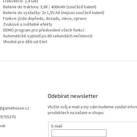
Frekvence: 2,4 GHz
Baterie do traktoru: 3,6V / 400mAh (součástí balení)
Baterie do vysílačky: 2x 1,5V AA (nejsou součástí balení)
Funkce: jízda dopředu, dozadu, vlevo, vpravo
Zvukové a světelné efekty
DEMO program pro předvedení všech funkcí
Automatické vypnutí po 60 sekundách nečinnosti
Vhodné pro děti od 6 let
Odebírat newsletter
Vložte svůj e-mail a my vám budeme zasílat info
@
gamehouse.cz
produktech na našem e-shopu.
78755370
ook
E-mail