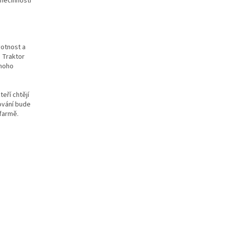
nečinnosti
votnost a
. Traktor
mnoho
eří chtějí
cování bude
farmě.