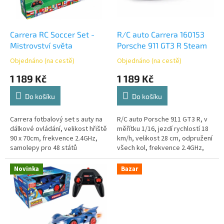
p
r
o
d
Carrera RC Soccer Set -
R/C auto Carrera 160153
u
Mistrovství světa
Porsche 911 GT3 R Steam
k
Objednáno (na cestě)
Objednáno (na cestě)
t
1 189 Kč
1 189 Kč
ů
Do košíku
Do košíku
Carrera fotbalový set s auty na
R/C auto Porsche 911 GT3 R, v
dálkové ovládání, velikost hřiště
měřítku 1/16, jezdí rychlostí 18
90 x 70cm, frekvence 2.4GHz,
km/h, velikost 28 cm, odpružení
samolepy pro 48 států
všech kol, frekvence 2.4GHz,
doba jízda až 30 minut. S funkcí
PÁRY!
Novinka
Bazar