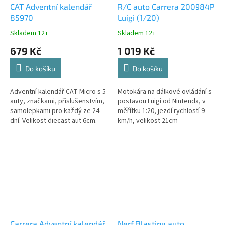
CAT Adventní kalendář
R/C auto Carrera 200984P
85970
Luigi (1/20)
Skladem 12+
Skladem 12+
679 Kč
1 019 Kč
Do košíku
Do košíku
Adventní kalendář CAT Micro s 5
Motokára na dálkové ovládání s
auty, značkami, příslušenstvím,
postavou Luigi od Nintenda, v
samolepkami pro každý ze 24
měřítku 1:20, jezdí rychlostí 9
dní. Velikost diecast aut 6cm.
km/h, velikost 21cm
Carrera Adventní kalendář
Nerf Blasting auto