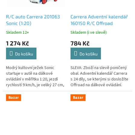
R/C auto Carrera 201063
Carrera Adventní kalendář
Sonic (1:20)
160150 R/C Offroad
Skladem 12+
Skladem (i ve slevě)
1 274 Kč
784 Kč
Do košíku
Do košíku
Modrý kultovní ježek Sonic
SLEVA: Zboží na slevě poničený
startuje v autě na dálkové
obal. Adventní kalendář Carrera
ovládání v měřítku 1:20, jezdí
s 24 díly, se kterými si dosložíte
rychlostí 9 km/h, je veliký 27 cm,
Offroad na dálkové ovládání.
odpružení kol, frekvence
Frekvence 2.4GHz, velikost 23
2.4GHz, doba jízda až 20 minut. V
cm
Bazar
Bazar
balení samolepy pro vlastní
design