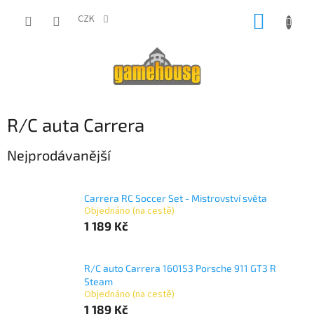
Přejít
NÁKUP
na
CZK
obsah
KOŠÍK
R/C auta Carrera
Nejprodávanější
Carrera RC Soccer Set - Mistrovství světa
Objednáno (na cestě)
1 189 Kč
R/C auto Carrera 160153 Porsche 911 GT3 R
Steam
Objednáno (na cestě)
1 189 Kč