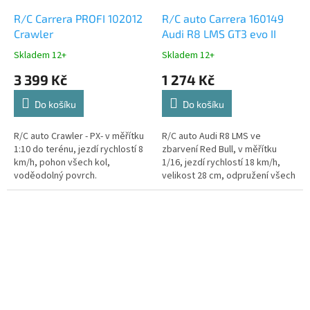
R/C Carrera PROFI 102012
R/C auto Carrera 160149
Crawler
Audi R8 LMS GT3 evo II
Skladem 12+
Skladem 12+
3 399 Kč
1 274 Kč
Do košíku
Do košíku
R/C auto Crawler - PX- v měřítku
R/C auto Audi R8 LMS ve
1:10 do terénu, jezdí rychlostí 8
zbarvení Red Bull, v měřítku
km/h, pohon všech kol,
1/16, jezdí rychlostí 18 km/h,
voděodolný povrch.
velikost 28 cm, odpružení všech
kol, frekvence 2.4GHz, doba
jízda až 30 minut. S funkcí PÁRY!