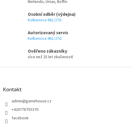
c
Nintendo, Umax, Boffin
n
í
í
p
Osobní odběr (výdejna)
r
Kolbenova 961/27d
v
k
Autorizovaný servis
y
Kolbenova 961/27d
v
ý
p
Ověřeno zákazníky
i
více než 25 let zkušeností
s
u
Z
á
p
a
Kontakt
t
admin
@
gamehouse.cz
í
+420778755370
facebook