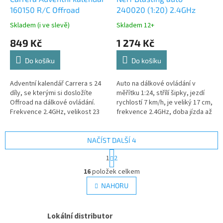
160150 R/C Offroad
240020 (1:20) 2.4GHz
Skladem (i ve slevě)
Skladem 12+
849 Kč
1 274 Kč
Do košíku
Do košíku
Adventní kalendář Carrera s 24
Auto na dálkové ovládání v
díly, se kterými si dosložíte
měřítku 1:24, střílí šipky, jezdí
Offroad na dálkové ovládání.
rychlostí 7 km/h, je veliký 17 cm,
Frekvence 2.4GHz, velikost 23
frekvence 2.4GHz, doba jízda až
cm
20 minut.
NAČÍST DALŠÍ 4
S
1
2
t
O
r
16
položek celkem
v
á
l
NAHORU
n
á
k
d
o
v
a
Lokální distributor
á