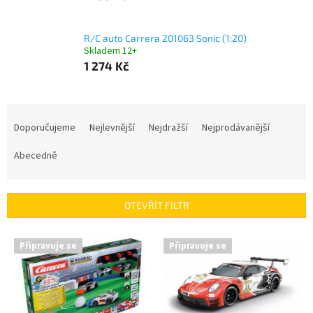
R/C auto Carrera 201063 Sonic (1:20)
Skladem 12+
1 274 Kč
Ř
a
Doporučujeme
Nejlevnější
Nejdražší
Nejprodávanější
z
e
Abecedně
n
í
p
OTEVŘÍT FILTR
r
o
V
Připravuje se
Připravuje se
d
ý
u
p
k
i
t
s
ů