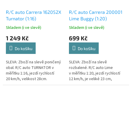
R/C auto Carrera 162052X
R/C auto Carrera 200001
Turnator (1:16)
Lime Buggy (1:20)
Skladem (i ve slevě)
Skladem (i ve slevě)
1 249 Kč
699 Kč
Do košíku
Do košíku
SLEVA: Zboží na slevě poničený
SLEVA: Zboží na slevě
obal. R/C auto TURNATOR v
rozbalené. R/C auto Lime
měřítku 1:16, jezdí rychlostí
v měřítku 1:20, jezdí rychlostí
20 km/h, velikost 28cm.
12 km/h, je veliké 23 cm,
odpružení všech kol, frekvence
2.4GHz, doba jízda až 30 minut.