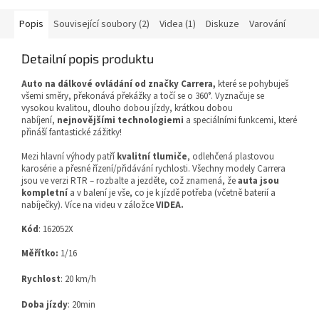
Popis
Související soubory (2)
Videa (1)
Diskuze
Varování
Detailní popis produktu
Auto na dálkové ovládání od značky Carrera,
které se pohybuješ
všemi směry, překonává překážky a točí se o 360°. Vyznačuje se
vysokou kvalitou, dlouho dobou jízdy, krátkou dobou
nabíjení,
nejnovějšími technologiemi
a speciálními funkcemi, které
přináší fantastické zážitky!
Mezi hlavní výhody patří
kvalitní tlumiče
, odlehčená plastovou
karosérie a přesné řízení/přidávání rychlosti. Všechny modely Carrera
jsou ve verzi RTR – rozbalte a jezděte, což znamená, že
auta jsou
kompletní
a v balení je vše, co je k jízdě potřeba (včetně baterií a
nabíječky). Více na videu v záložce
VIDEA.
Kód
: 162052X
Měřítko:
1/16
Rychlost
: 20 km/h
Doba jízdy
: 20min