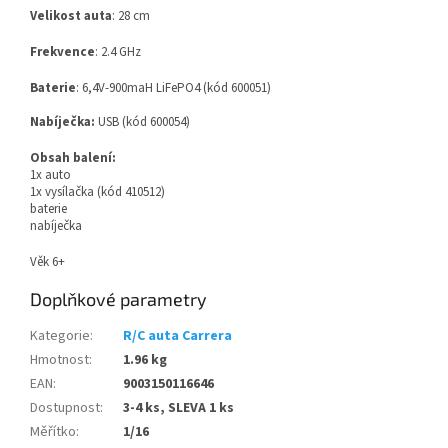
Velikost auta
: 28 cm
Frekvence
: 2.4 GHz
Baterie
: 6,4V-900maH LiFePO4 (kód 600051)
Nabíječka:
USB (kód 600054)
Obsah balení:
1x auto
1x vysílačka (kód 410512)
baterie
nabíječka
Věk 6+
Doplňkové parametry
Kategorie
:
R/C auta Carrera
Hmotnost
:
1.96 kg
EAN
:
9003150116646
Dostupnost
:
3-4 ks, SLEVA 1 ks
Měřítko
:
1/16