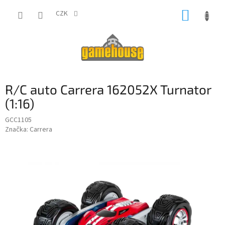
Přejít
NÁKUP
na
CZK
obsah
KOŠÍK
R/C auto Carrera 162052X Turnator
(1:16)
GCC1105
Značka:
Carrera