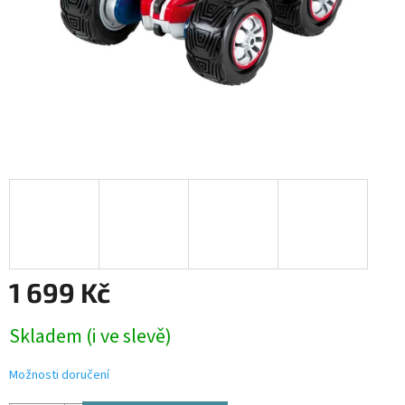
1 699 Kč
Měrná
Skladem (i ve slevě)
cena:
Možnosti doručení