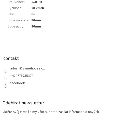
Frekvence
:
2.4GHz
Rychlost
:
20 km/h
Věk
:
6+
Doba nabíjení
:
80min
Doba jízdy
:
20min
Z
á
p
a
Kontakt
t
admin
@
gamehouse.cz
í
+420778755370
facebook
Odebírat newsletter
Vložte svůj e-mail a my vám budeme zasílat informace o nových