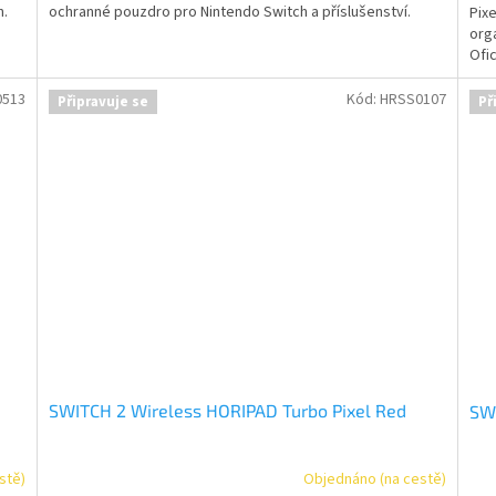
h.
ochranné pouzdro pro Nintendo Switch a příslušenství.
Pix
orga
Ofi
Pok
0513
Kód:
HRSS0107
Připravuje se
Př
SWITCH 2 Wireless HORIPAD Turbo Pixel Red
SWI
stě)
Objednáno (na cestě)