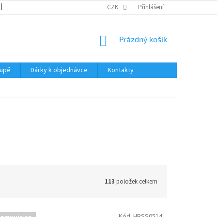
REKLAMACE
KATALOGY
CZK
PODMÍNKY OCHRANY OSOBNÍCH ÚDAJŮ
Přihlášení
NÁKUPNÍ
Prázdný košík
KOŠÍK
oupě
Dárky k objednávce
Kontakty
113
položek celkem
Kód:
HRSS0514