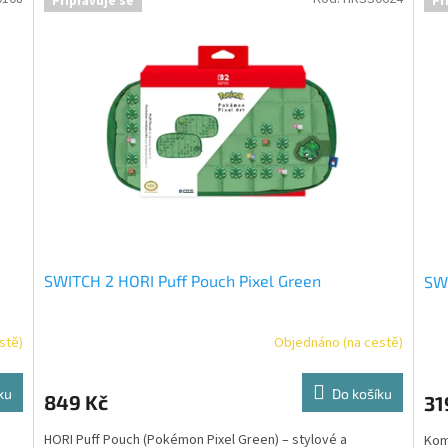
Připravuje se
Př
SWITCH 2 HORI Puff Pouch Pixel Green
SWI
stě)
Objednáno (na cestě)
ku
Do košíku
849 Kč
31
HORI Puff Pouch (Pokémon Pixel Green) – stylové a
Kom