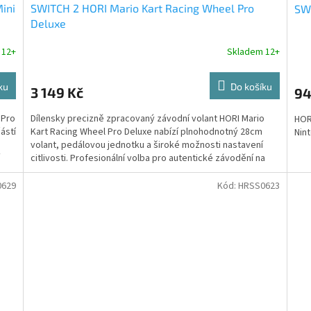
ini
SWITCH 2 HORI Mario Kart Racing Wheel Pro
SWI
Deluxe
 12+
Skladem 12+
ku
Do košíku
3 149 Kč
94
 Pro
Dílensky precizně zpracovaný závodní volant HORI Mario
HOR
ástí
Kart Racing Wheel Pro Deluxe nabízí plnohodnotný 28cm
Nin
volant, pedálovou jednotku a široké možnosti nastavení
citlivosti. Profesionální volba pro autentické závodění na
konzolích Nintendo Switch 2.
0629
Kód:
HRSS0623