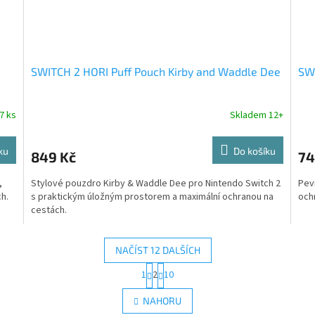
SWITCH 2 HORI Puff Pouch Kirby and Waddle Dee
SWI
7 ks
Skladem 12+
ku
Do košíku
849 Kč
74
,
Stylové pouzdro Kirby & Waddle Dee pro Nintendo Switch 2
Pev
ch.
s praktickým úložným prostorem a maximální ochranou na
och
cestách.
NAČÍST 12 DALŠÍCH
S
1
2
10
O
t
r
v
NAHORU
á
l