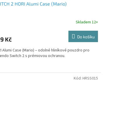
TCH 2 HORI Alumi Case (Mario)
Skladem 12+
Do košíku
9 Kč
I Alumi Case (Mario) – odolné hliníkové pouzdro pro
tendo Switch 2 s prémiovou ochranou.
Kód:
HRSS015