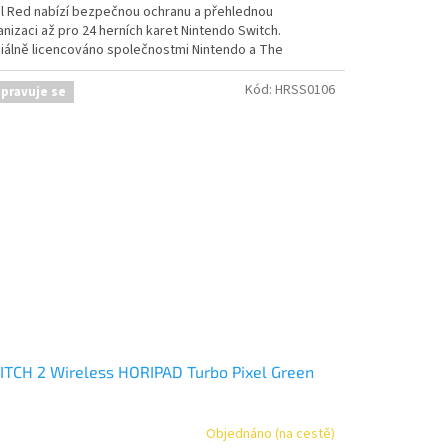
el Red nabízí bezpečnou ochranu a přehlednou
nizaci až pro 24 herních karet Nintendo Switch.
ciálně licencováno společnostmi Nintendo a The
émon Company.
Kód:
HRSS0106
ipravuje se
TCH 2 Wireless HORIPAD Turbo Pixel Green
Objednáno (na cestě)