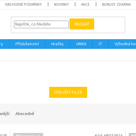
OBCHODNÍ PODMÍNKY
NOVINKY
AKCE
BONUSY ZDARMA
HLEDAT
ry
Příslušenství
Hračky
UMAX
IT
Výhodná k
OTEVŘÍT FILTR
nější
Abecedně
0108
Kód:
HRSS0624