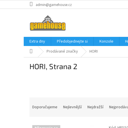
Přejít
admin@gamehouse.cz
na
obsah
Extra dny
Předobjednejte si
Konzole
H
Domů
Prodávané značky
HORI
HORI
, Strana 2
Ř
a
Doporučujeme
Nejlevnější
Nejdražší
Nejprodáva
z
e
V
n
Kód:
HRSS