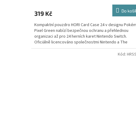
Do koší
319 Kč
Kompaktní pouzdro HORI Card Case 24 v designu Poké
Pixel Green nabízí bezpečnou ochranu a přehlednou
organizaci až pro 24 herních karet Nintendo Switch.
Oficiálně licencováno společnostmi Nintendo a The
Pokémon Company.
Kód:
HRS