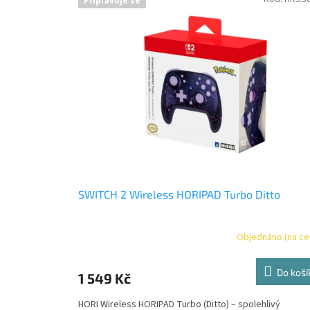
Připravuje se
ý
í
p
p
i
r
s
o
p
d
r
u
o
k
d
t
u
ů
k
t
ů
SWITCH 2 Wireless HORIPAD Turbo Ditto
Objednáno (na ce
Do koší
1 549 Kč
HORI Wireless HORIPAD Turbo (Ditto) – spolehlivý