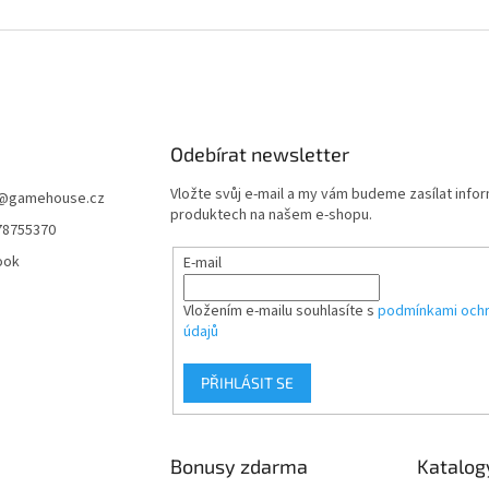
n
á
k
d
o
a
v
c
á
í
n
p
í
r
Odebírat newsletter
v
k
Vložte svůj e-mail a my vám budeme zasílat info
y
@
gamehouse.cz
produktech na našem e-shopu.
v
78755370
ý
p
ook
E-mail
i
s
Vložením e-mailu souhlasíte s
podmínkami ochr
u
údajů
PŘIHLÁSIT SE
Bonusy zdarma
Katalog