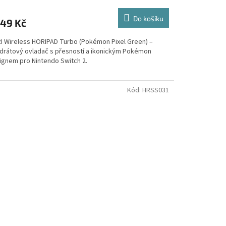
Do košíku
549 Kč
I Wireless HORIPAD Turbo (Pokémon Pixel Green) –
drátový ovladač s přesností a ikonickým Pokémon
ignem pro Nintendo Switch 2.
Kód:
HRSS031