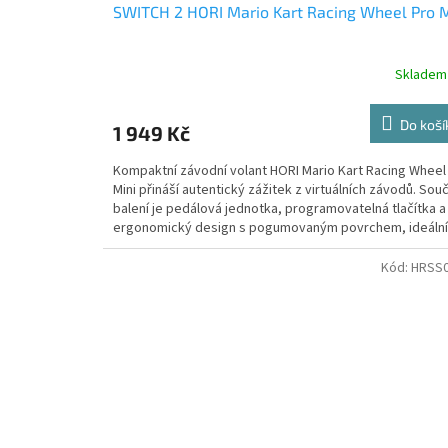
SWITCH 2 HORI Mario Kart Racing Wheel Pro M
Skladem
Do koší
1 949 Kč
Kompaktní závodní volant HORI Mario Kart Racing Wheel
Mini přináší autentický zážitek z virtuálních závodů. Souč
balení je pedálová jednotka, programovatelná tlačítka a
ergonomický design s pogumovaným povrchem, ideální
pro mladší hráče na konzolích Nintendo Switch 2.
Kód:
HRSS