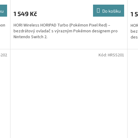
ku
Do košíku
1 549 Kč
1 
mon
HORI Wireless HORIPAD Turbo (Pokémon Pixel Red) –
HOR
bezdrátový ovladač s výrazným Pokémon designem pro
bez
Nintendo Switch 2.
des
S202
Kód:
HRSS201