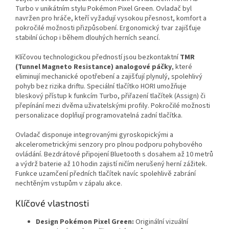
Turbo v unikátním stylu Pokémon Pixel Green. Ovladač byl
navržen pro hráče, kteří vyžadují vysokou přesnost, komfort a
pokročilé možnosti přizpůsobení. Ergonomický tvar zajišťuje
stabilní úchop i během dlouhých herních seancí.
Klíčovou technologickou předností jsou bezkontaktní
TMR
(Tunnel Magneto Resistance) analogové páčky
, které
eliminují mechanické opotřebení a zajišťují plynulý, spolehlivý
pohyb bez rizika driftu. Speciální tlačítko HORI umožňuje
bleskový přístup k funkcím Turbo, přiřazení tlačítek (Assign) či
přepínání mezi dvěma uživatelskými profily. Pokročilé možnosti
personalizace doplňují programovatelná zadní tlačítka.
Ovladač disponuje integrovanými gyroskopickými a
akcelerometrickými senzory pro plnou podporu pohybového
ovládání. Bezdrátové připojení Bluetooth s dosahem až 10 metrů
a výdrž baterie až 10 hodin zajistí ničím nerušený herní zážitek.
Funkce uzamčení předních tlačítek navíc spolehlivě zabrání
nechtěným vstupům v zápalu akce.
Klíčové vlastnosti
Design Pokémon Pixel Green:
Originální vizuální