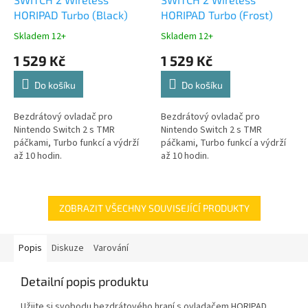
HORIPAD Turbo (Black)
HORIPAD Turbo (Frost)
Skladem 12+
Skladem 12+
1 529 Kč
1 529 Kč
Do košíku
Do košíku
Bezdrátový ovladač pro
Bezdrátový ovladač pro
Nintendo Switch 2 s TMR
Nintendo Switch 2 s TMR
páčkami, Turbo funkcí a výdrží
páčkami, Turbo funkcí a výdrží
až 10 hodin.
až 10 hodin.
ZOBRAZIT VŠECHNY SOUVISEJÍCÍ PRODUKTY
Popis
Diskuze
Varování
Detailní popis produktu
Užijte si svobodu bezdrátového hraní s ovladačem HORIPAD