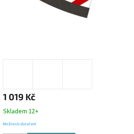
1 019 Kč
Měrná
Skladem 12+
cena:
Možnosti doručení