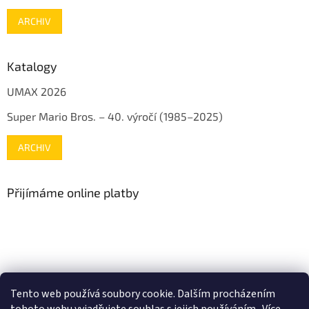
ARCHIV
Katalogy
UMAX 2026
Super Mario Bros. – 40. výročí (1985–2025)
ARCHIV
Přijímáme online platby
www.mojenintendo.cz
www.boffin.cz
www.autodrahy.cz
Tento web používá soubory cookie. Dalším procházením
www.fleg.cz