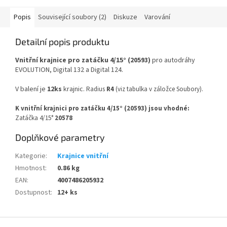
Popis
Související soubory (2)
Diskuze
Varování
Detailní popis produktu
Vnitřní krajnice pro zatáčku 4/15° (20593)
pro autodráhy
EVOLUTION, Digital 132 a Digital 124.
V balení je
12ks
krajnic.
Radius
R4
(viz tabulka v záložce Soubory).
K vnitřní krajnici pro zatáčku 4/15° (20593)
jsou vhodné:
Zatáčka 4/15°
20578
Doplňkové parametry
Kategorie
:
Krajnice vnitřní
Hmotnost
:
0.86 kg
EAN
:
4007486205932
Dostupnost
:
12+ ks
Z