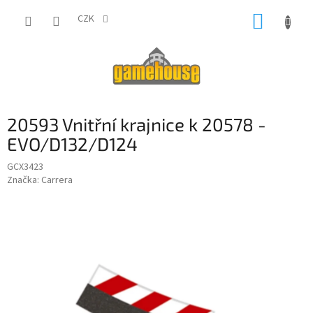
Přejít
NÁKUP
na
CZK
obsah
KOŠÍK
20593 Vnitřní krajnice k 20578 -
EVO/D132/D124
GCX3423
Značka:
Carrera