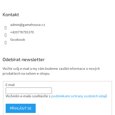
á
p
a
Kontakt
t
admin
@
gamehouse.cz
í
+420778755370
facebook
Odebírat newsletter
Vložte svůj e-mail a my vám budeme zasílat informace o nových
produktech na našem e-shopu.
E-mail
Vložením e-mailu souhlasíte s
podmínkami ochrany osobních údajů
PŘIHLÁSIT SE