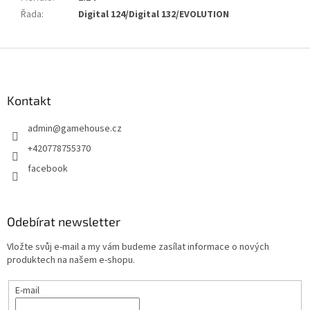
Řada
:
Digital 124/Digital 132/EVOLUTION
Z
á
p
a
Kontakt
t
admin
@
gamehouse.cz
í
+420778755370
facebook
Odebírat newsletter
Vložte svůj e-mail a my vám budeme zasílat informace o nových
produktech na našem e-shopu.
E-mail