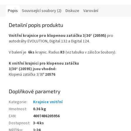
Popis
Související soubory (2)
Diskuze
Varování
Detailní popis produktu
Vnitřní krajnice pro klopenou zatáčku 3/30° (20595)
pro
autodráhy EVOLUTION, Digital 132 a Digital 124.
V balení je
6ks
krajnic.
Radius
R3
(viz tabulka v záložce Soubory).
K vnitřní krajnici pro klopenou zatáčku
3/30° (20595)
jsou vhodné:
Klopená zatáčka 3/30°
20576
Doplňkové parametry
Kategorie
:
Krajnice vnitřní
Hmotnost
:
0.36 kg
EAN
:
4007486205956
Dostupnost
:
3-4 ks
Měřítko
:
1:24