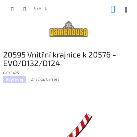
Přejít
NÁKUP
na
CZK
obsah
KOŠÍK
20595 Vnitřní krajnice k 20576 -
EVO/D132/D124
GCX3425
Značka:
Carrera
Doprodej