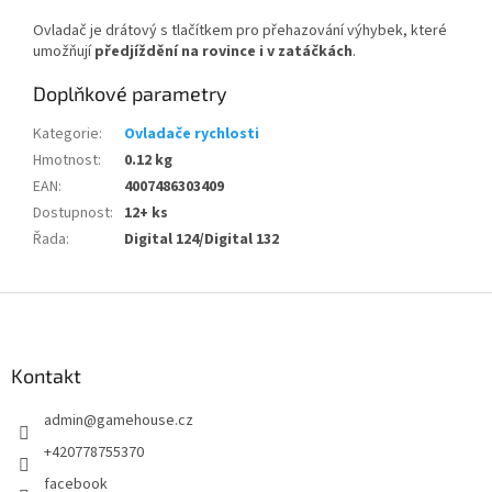
Ovladač je drátový s tlačítkem pro přehazování výhybek, které
umožňují
předjíždění na rovince i v zatáčkách
.
Doplňkové parametry
Kategorie
:
Ovladače rychlosti
Hmotnost
:
0.12 kg
EAN
:
4007486303409
Dostupnost
:
12+ ks
Řada
:
Digital 124/Digital 132
Z
á
p
a
Kontakt
t
admin
@
gamehouse.cz
í
+420778755370
facebook