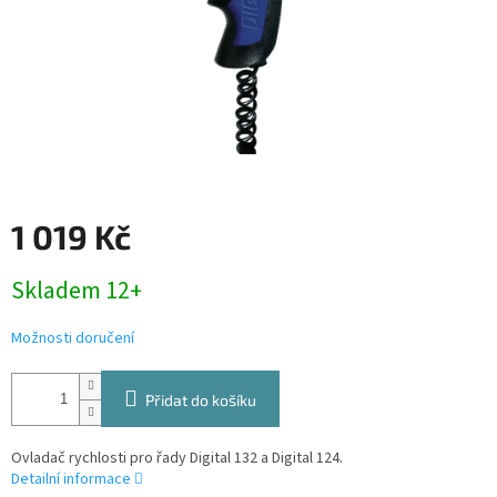
1 019 Kč
Měrná
Skladem 12+
cena:
Možnosti doručení
Přidat do košíku
Ovladač rychlosti pro řady Digital 132 a Digital 124.
Detailní informace