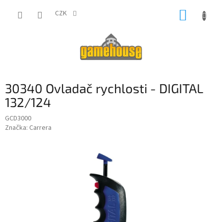
Přejít
NÁKUP
na
CZK
obsah
KOŠÍK
30340 Ovladač rychlosti - DIGITAL
132/124
GCD3000
Značka:
Carrera