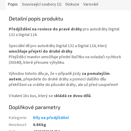
Popis
Související soubory (1)
Diskuze
Varování
Detailní popis produktu
Předjíždění na rovince do pravé dráhy
pro autodráhy Digital
132 a Digital 124.
Speciální díl pro autodráhy Digital 132 a Digital 124, který
umožňuje přejetí do druhé dráhy
.
Přejížděcí manévr umožňuje přední tlačítko na ovladači rychlosti
(30340), které přesune výhybku.
Výhodou tohoto dílu je, že v případě jízdy
za pomalejším
autem
, přejedete do druhé dráhy a pomocí dalšího dílu
překřížení se vrátíte do původní dráhy, ale už před soupeřem!!
V balení 1ks kus, který se
skládá ze dvou dílů
.
Doplňkové parametry
Kategorie
:
Díly na předjíždění
Hmotnost
:
0.84 kg