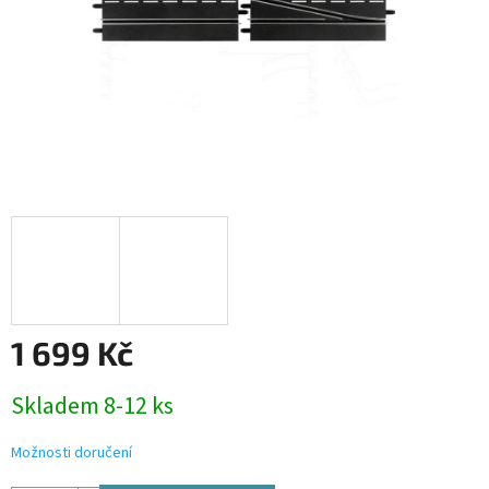
1 699 Kč
Měrná
Skladem 8-12 ks
cena:
Možnosti doručení