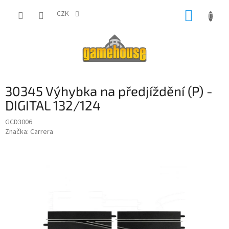
Přejít
NÁKUP
na
CZK
obsah
KOŠÍK
30345 Výhybka na předjíždění (P) -
DIGITAL 132/124
GCD3006
Značka:
Carrera