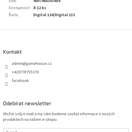
EAN
:
4007486303454
Dostupnost
:
8-12 ks
Řada
:
Digital 124/Digital 132
Z
á
p
a
Kontakt
t
admin
@
gamehouse.cz
í
+420778755370
facebook
Odebírat newsletter
Vložte svůj e-mail a my vám budeme zasílat informace o nových
produktech na našem e-shopu.