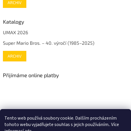
ARCHIV
Katalogy
UMAX 2026
Super Mario Bros. – 40. výročí (1985–2025)
ARCHIV
Přijímáme online platby
www.mojenintendo.cz
www.boffin.cz
www.autodrahy.cz
Tento web používá soubory cookie. Dalším procházením
www.fleg.cz
tohoto webu vyjadřujete souhlas s jejich používáním.. Více