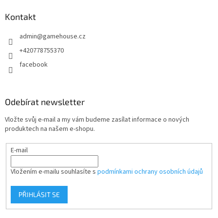
p
a
Kontakt
t
admin
@
gamehouse.cz
í
+420778755370
facebook
Odebírat newsletter
Vložte svůj e-mail a my vám budeme zasílat informace o nových
produktech na našem e-shopu.
E-mail
Vložením e-mailu souhlasíte s
podmínkami ochrany osobních údajů
PŘIHLÁSIT SE