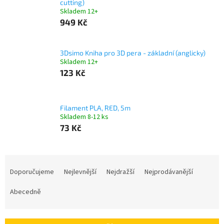
cutting)
Skladem 12+
949 Kč
3Dsimo Kniha pro 3D pera - základní (anglicky)
Skladem 12+
123 Kč
Filament PLA, RED, 5m
Skladem 8-12 ks
73 Kč
Ř
a
Doporučujeme
Nejlevnější
Nejdražší
Nejprodávanější
z
e
Abecedně
n
í