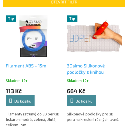
p
OTEVŘÍT FILTR
r
o
V
Tip
Tip
d
ý
u
p
k
i
t
s
ů
p
r
o
d
Filament ABS - 15m
3Dsimo Silikonové
u
podložky s knihou
k
Skladem 12+
Skladem 12+
t
113 Kč
664 Kč
ů
Do košíku
Do košíku
Filamenty (struny) do 3D per/3D
Silikonové podložky pro 3D
tiskáren modrá, zelená, žlutá,
pera na kreslení různých tvarů.
celkem 15m.