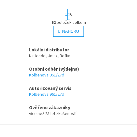
S
1
6
t
r
62
položek celkem
O
á
v
NAHORU
n
l
k
á
o
v
d
Lokální distributor
á
a
Nintendo, Umax, Boffin
n
c
í
í
Osobní odběr (výdejna)
p
Kolbenova 961/27d
r
v
Autorizovaný servis
k
Kolbenova 961/27d
y
v
ý
Ověřeno zákazníky
p
více než 25 let zkušeností
i
s
Z
u
á