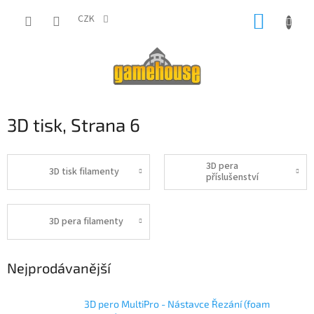
Přejít
NÁKUP
na
CZK
obsah
KOŠÍK
3D tisk
, Strana 6
3D pera
3D tisk filamenty
příslušenství
3D pera filamenty
Nejprodávanější
3D pero MultiPro - Nástavce Řezání (foam