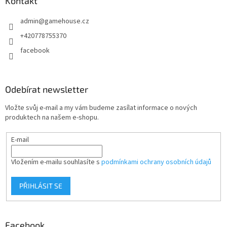
a
Kontakt
t
admin
@
gamehouse.cz
í
+420778755370
facebook
Odebírat newsletter
Vložte svůj e-mail a my vám budeme zasílat informace o nových
produktech na našem e-shopu.
E-mail
Vložením e-mailu souhlasíte s
podmínkami ochrany osobních údajů
PŘIHLÁSIT SE
Facebook