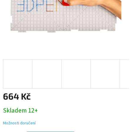
664 Kč
Měrná
Skladem 12+
cena:
Možnosti doručení