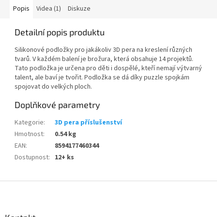
Popis
Videa (1)
Diskuze
Detailní popis produktu
Silikonové podložky pro jakákoliv 3D pera na kreslení různých
tvarů. V každém balení je brožura, která obsahuje 14 projektů.
Tato podložka je určena pro děti i dospělé, kteří nemají výtvarný
talent, ale baví je tvořit. Podložka se dá díky puzzle spojkám
spojovat do velkých ploch.
Doplňkové parametry
Kategorie
:
3D pera příslušenství
Hmotnost
:
0.54 kg
EAN
:
8594177460344
Dostupnost
:
12+ ks
Z
á
p