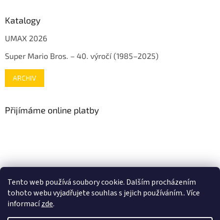
Katalogy
UMAX 2026
Super Mario Bros. – 40. výročí (1985–2025)
ARCHIV
Přijímáme online platby
www.mojenintendo.cz
www.boffin.cz
www.autodrahy.cz
Tento web používá soubory cookie. Dalším procházením
www.fleg.cz
tohoto webu vyjadřujete souhlas s jejich používáním.. Více
informací
zde
.