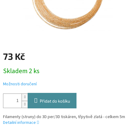
73 Kč
Měrná
Skladem 2 ks
cena:
Možnosti doručení
Přidat do košíku
Filamenty (struny) do 3D per/3D tiskáren, třpytivě zlatá - celkem 5m
Detailní informace