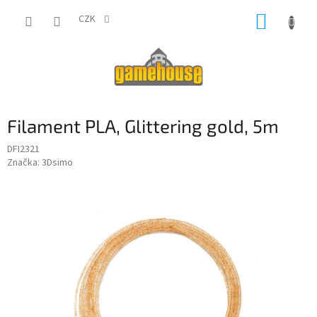
Přejít
NÁKUP
na
CZK
obsah
KOŠÍK
Filament PLA, Glittering gold, 5m
DFI2321
Značka:
3Dsimo