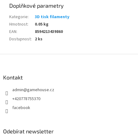
Doplňkové parametry
Kategorie
:
3D tisk filamenty
Hmotnost
:
0.05 kg
EAN
:
8594213439860
Dostupnost
:
2 ks
Z
á
p
a
Kontakt
t
admin
@
gamehouse.cz
í
+420778755370
facebook
Odebírat newsletter