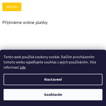
ARCHIV
Přijímáme online platby
www.mojenintendo.cz
www.boffin.cz
www.autodrahy.cz
Tento web používá soubory cookie. Dalším procházením
www.fleg.cz
tohoto webu vyjadřujete souhlas s jejich používáním.. Více
informací
zde
.
Nastavení
Vytvořil Shoptet
Souhlasím
Copyright 2026
gamehouse.cz
. Všechna práva vyhrazena.