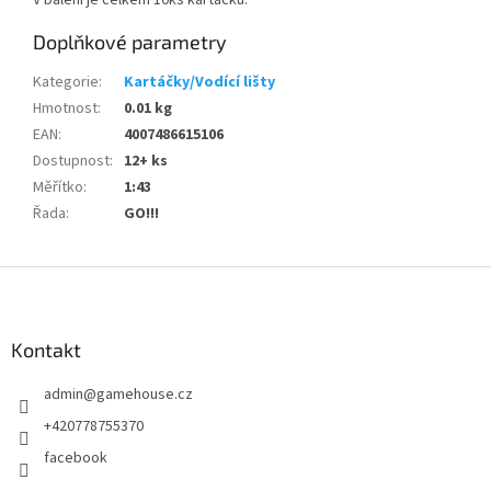
V balení je celkem 10ks kartáčků.
Doplňkové parametry
Kategorie
:
Kartáčky/Vodící lišty
Hmotnost
:
0.01 kg
EAN
:
4007486615106
Dostupnost
:
12+ ks
Měřítko
:
1:43
Řada
:
GO!!!
Z
á
p
a
Kontakt
t
admin
@
gamehouse.cz
í
+420778755370
facebook