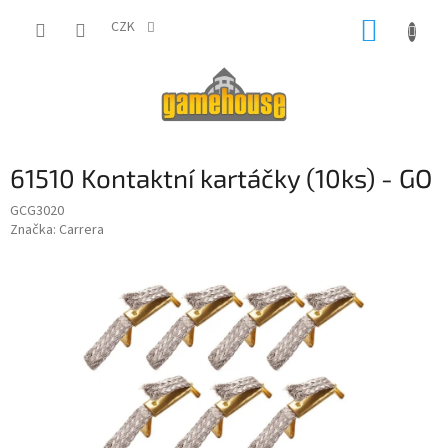
Přejít
NÁKUP
na
CZK
obsah
KOŠÍK
61510 Kontaktní kartáčky (10ks) - GO
GCG3020
Značka:
Carrera