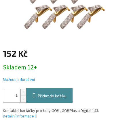
152 Kč
Měrná
Skladem 12+
cena:
Možnosti doručení
Přidat do košíku
Kontaktní kartáčky pro řady GO!!!, GO!!!Plus a Digital 143.
Detailní informace