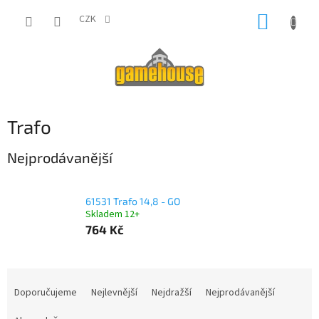
Přejít
NÁKUP
na
CZK
obsah
KOŠÍK
Trafo
Nejprodávanější
61531 Trafo 14,8 - GO
Skladem 12+
764 Kč
Ř
a
Doporučujeme
Nejlevnější
Nejdražší
Nejprodávanější
z