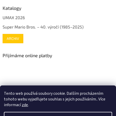
Katalogy
UMAX 2026
Super Mario Bros. – 40. výročí (1985–2025)
ARCHIV
Přijímáme online platby
www.mojenintendo.cz
www.boffin.cz
www.autodrahy.cz
Tento web používá soubory cookie. Dalším procházením
www.fleg.cz
tohoto webu vyjadřujete souhlas s jejich používáním.. Více
informací
zde
.