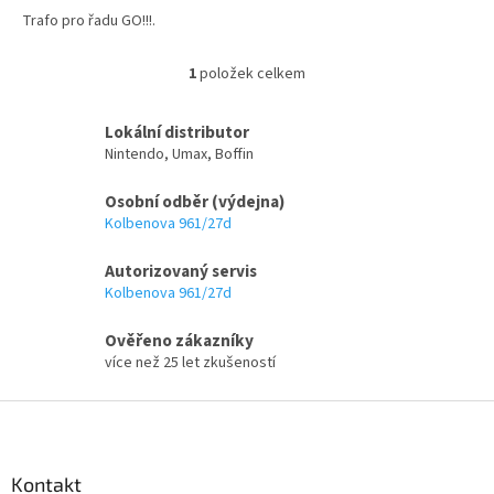
Trafo pro řadu GO!!!.
1
položek celkem
O
v
l
Lokální distributor
á
Nintendo, Umax, Boffin
d
a
Osobní odběr (výdejna)
c
Kolbenova 961/27d
í
p
Autorizovaný servis
r
v
Kolbenova 961/27d
k
y
Ověřeno zákazníky
v
více než 25 let zkušeností
ý
p
Z
i
á
s
p
u
a
Kontakt