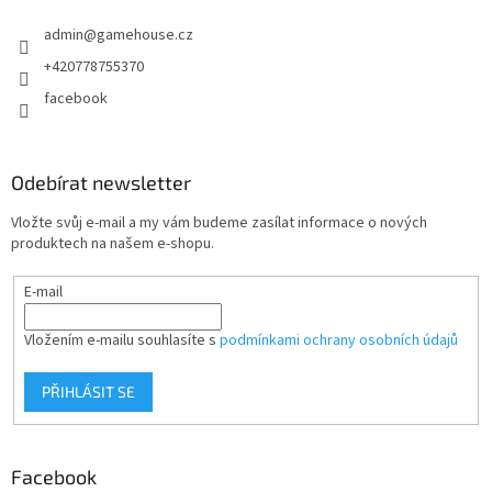
t
admin
@
gamehouse.cz
í
+420778755370
facebook
Odebírat newsletter
Vložte svůj e-mail a my vám budeme zasílat informace o nových
produktech na našem e-shopu.
E-mail
Vložením e-mailu souhlasíte s
podmínkami ochrany osobních údajů
PŘIHLÁSIT SE
Facebook