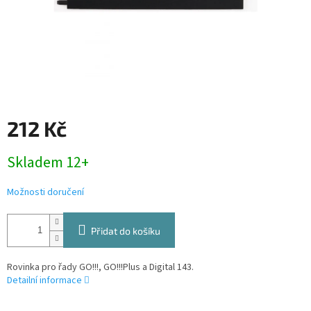
212 Kč
Měrná
Skladem 12+
cena:
Možnosti doručení
Přidat do košíku
Rovinka pro řady GO!!!, GO!!!Plus a Digital 143.
Detailní informace