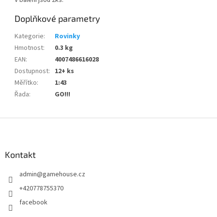
V balení jsou 2ks.
Doplňkové parametry
Kategorie
:
Rovinky
Hmotnost
:
0.3 kg
EAN
:
4007486616028
Dostupnost
:
12+ ks
Měřítko
:
1:43
Řada
:
GO!!!
Z
á
p
a
Kontakt
t
admin
@
gamehouse.cz
í
+420778755370
facebook