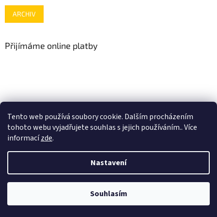
ARCHIV
Přijímáme online platby
www.mojenintendo.cz
www.boffin.cz
www.autodrahy.cz
Tento web používá soubory cookie. Dalším procházením
www.fleg.cz
tohoto webu vyjadřujete souhlas s jejich používáním.. Více
informací
zde
.
Nastavení
Vytvořil Shoptet
Souhlasím
Copyright 2026
gamehouse.cz
. Všechna práva vyhrazena.