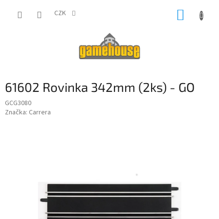
Přejít
NÁKUP
na
CZK
obsah
KOŠÍK
61602 Rovinka 342mm (2ks) - GO
GCG3080
Značka:
Carrera