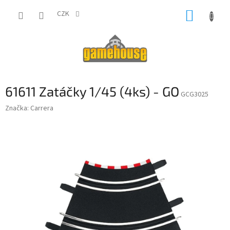
Přejít
NÁKUP
na
CZK
obsah
KOŠÍK
61611 Zatáčky 1/45 (4ks) - GO
GCG3025
Značka:
Carrera