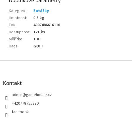
Doplňkové parametry
Kategorie
:
Zatáčky
Hmotnost
:
0.3 kg
EAN
:
4007486616110
Dostupnost
:
12+ ks
Měřítko
:
1:43
Řada
:
GO!!!
Z
á
p
a
Kontakt
t
admin
@
gamehouse.cz
í
+420778755370
facebook