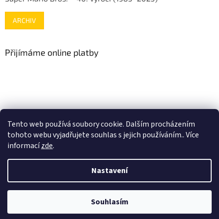
ARCHIV
Přijímáme online platby
www.mojenintendo.cz
www.boffin.cz
www.autodrahy.cz
Tento web používá soubory cookie. Dalším procházením
www.fleg.cz
tohoto webu vyjadřujete souhlas s jejich používáním.. Více
informací
zde
.
Nastavení
Vytvořil Shoptet
Souhlasím
Copyright 2026
gamehouse.cz
. Všechna práva vyhrazena.