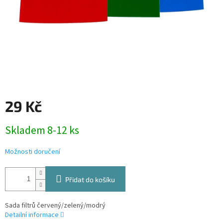
29 Kč
Měrná
Skladem 8-12 ks
cena:
Možnosti doručení
Přidat do košíku
Sada filtrů červený/zelený/modrý
Detailní informace