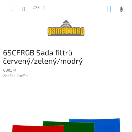
Přejít
NÁKUP
na
CZK
obsah
KOŠÍK
6SCFRGB Sada filtrů
červený/zelený/modrý
GB8174
Značka:
Boffin