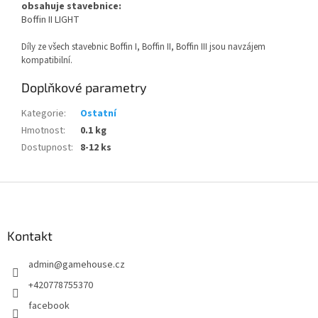
obsahuje stavebnice:
Boffin II LIGHT
Díly ze všech stavebnic Boffin I, Boffin II, Boffin III jsou navzájem
kompatibilní.
Doplňkové parametry
Kategorie
:
Ostatní
Hmotnost
:
0.1 kg
Dostupnost
:
8-12 ks
Z
á
p
a
Kontakt
t
admin
@
gamehouse.cz
í
+420778755370
facebook