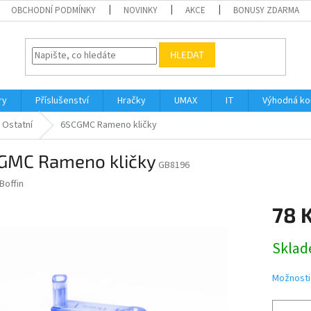
OBCHODNÍ PODMÍNKY
NOVINKY
AKCE
BONUSY ZDARMA
HLEDAT
ry
Příslušenství
Hračky
UMAX
IT
Výhodná k
Ostatní
6SCGMC Rameno kličky
GMC Rameno kličky
GB8196
Boffin
78 
Měrná
Sklad
cena:
Možnosti