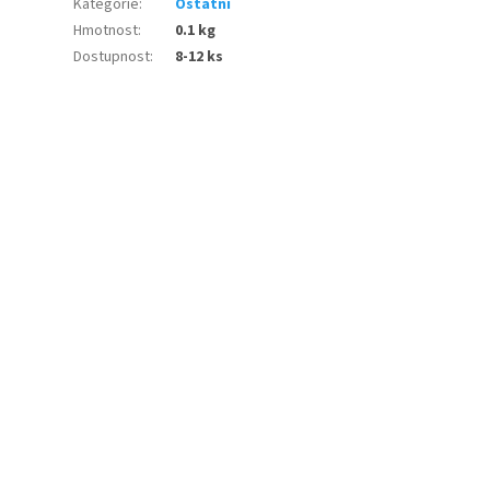
Kategorie
:
Ostatní
Hmotnost
:
0.1 kg
Dostupnost
:
8-12 ks