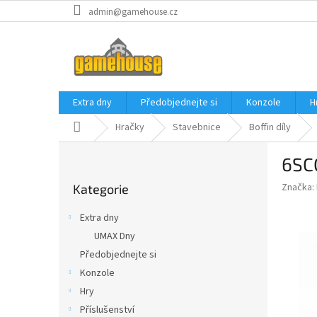
Přejít
admin@gamehouse.cz
na
obsah
Extra dny
Předobjednejte si
Konzole
H
Domů
Hračky
Stavebnice
Boffin díly
P
6SC
o
Přeskočit
s
Značka:
Kategorie
kategorie
t
r
Extra dny
a
UMAX Dny
n
Předobjednejte si
n
í
Konzole
p
Hry
a
Příslušenství