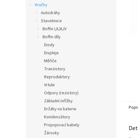
n
Hračky
e
Autodráhy
l
Stavebnice
Boffin I,II,III,IV
Boffin díly
Diody
Displeje
Měřiče
Tranzistory
Reproduktory
Vrtule
Odpory (rezistory)
Základní mřížky
Popi
Držáky na baterie
Kondenzátory
Propojovací kabely
Det
Žárovky