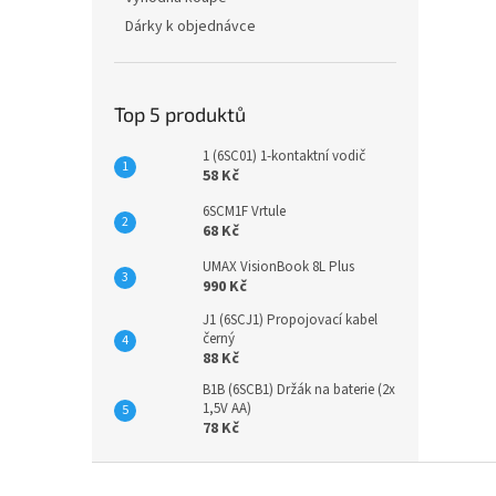
Dárky k objednávce
Top 5 produktů
1 (6SC01) 1-kontaktní vodič
58 Kč
6SCM1F Vrtule
68 Kč
UMAX VisionBook 8L Plus
990 Kč
J1 (6SCJ1) Propojovací kabel
černý
88 Kč
B1B (6SCB1) Držák na baterie (2x
1,5V AA)
78 Kč
Z