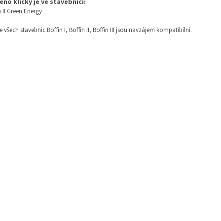
no kličky je ve stavebnici:
n II Green Energy
ze všech stavebnic Boffin I, Boffin II, Boffin III jsou navzájem kompatibilní.