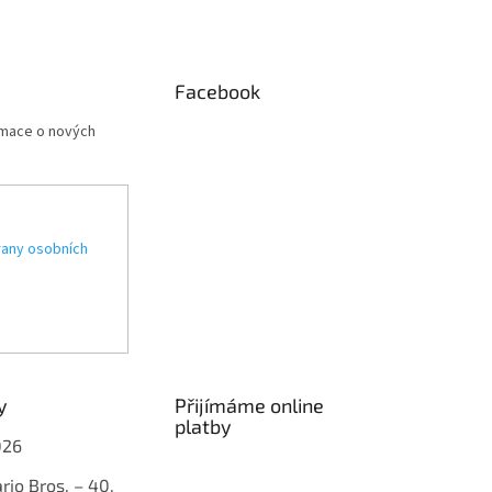
Facebook
rmace o nových
any osobních
y
Přijímáme online
platby
026
rio Bros. – 40.