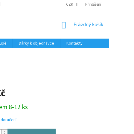
REKLAMACE
KATALOGY
CZK
PODMÍNKY OCHRANY OSOBNÍCH ÚDAJŮ
Přihlášení
NÁKUPNÍ
Prázdný košík
KOŠÍK
oupě
Dárky k objednávce
Kontakty
Kč
em 8-12 ks
 doručení