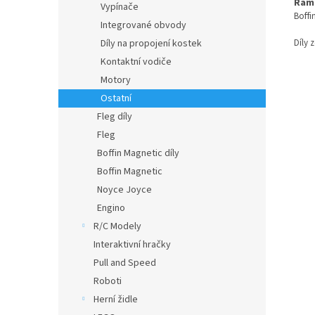
Rame
Vypínače
Boffi
Integrované obvody
Díly na propojení kostek
Díly 
Kontaktní vodiče
Motory
Ostatní
Fleg díly
Fleg
Boffin Magnetic díly
Boffin Magnetic
Noyce Joyce
Engino
R/C Modely
Interaktivní hračky
Pull and Speed
Roboti
Herní židle