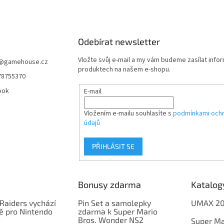
Odebírat newsletter
Vložte svůj e-mail a my vám budeme zasílat info
@
gamehouse.cz
produktech na našem e-shopu.
78755370
ook
E-mail
Vložením e-mailu souhlasíte s
podmínkami ochr
údajů
PŘIHLÁSIT SE
Bonusy zdarma
Katalog
Raiders vychází
Pin Set a samolepky
UMAX 2
ě pro Nintendo
zdarma k Super Mario
Bros. Wonder NS2
Super Ma