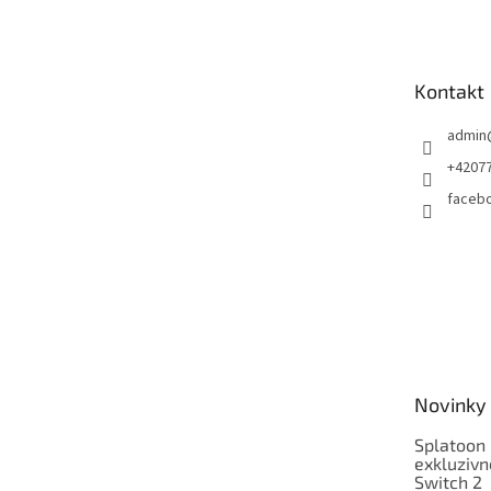
á
p
a
t
Kontakt
í
admin
+4207
faceb
Novinky
Splatoon 
exkluzivn
Switch 2