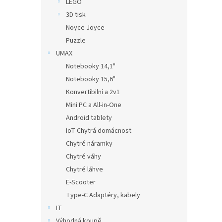
LEGO
3D tisk
Noyce Joyce
Puzzle
UMAX
Notebooky 14,1"
Notebooky 15,6"
Konvertibilní a 2v1
Mini PC a All-in-One
Android tablety
IoT Chytrá domácnost
Chytré náramky
Chytré váhy
Chytré láhve
E-Scooter
Type-C Adaptéry, kabely
IT
Výhodná koupě