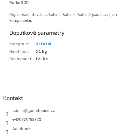
Boffin II 3D
Díly ze všech stavebnic Boffin I, Boffin II, Boffin III jsou navzájem
kompatibilní.
Doplňkové parametry
Kategorie
:
Ostatní
Hmotnost
:
0.1 kg
Dostupnost
:
12+ ks
Z
á
p
a
Kontakt
t
admin
@
gamehouse.cz
í
+420778755370
facebook