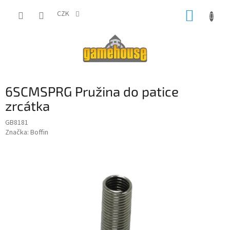
Přejít
NÁKUP
na
CZK
obsah
KOŠÍK
6SCMSPRG Pružina do patice
zrcátka
GB8181
Značka:
Boffin