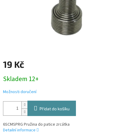
19 Kč
Měrná
Skladem 12+
cena:
Možnosti doručení
Přidat do košíku
6SCMSPRG Pružina do patice zrcátka
Detailní informace