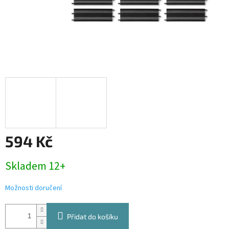
594 Kč
Měrná
Skladem 12+
cena:
Možnosti doručení
Přidat do košíku