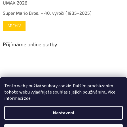
UMAX 2026
Super Mario Bros. – 40. výročí (1985–2025)
ARCHIV
Přijímáme online platby
www.mojenintendo.cz
www.boffin.cz
www.autodrahy.cz
Tento web používá soubory cookie. Dalším procházením
www.fleg.cz
tohoto webu vyjadřujete souhlas s jejich používáním.. Více
informací
zde
.
Nastavení
Vytvořil Shoptet