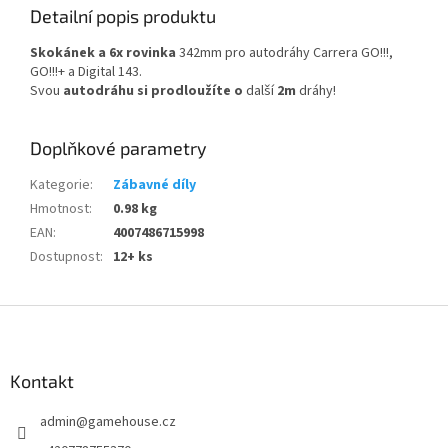
Detailní popis produktu
Skokánek a 6x rovinka
342mm pro autodráhy Carrera GO!!!,
GO!!!+ a Digital 143.
Svou
autodráhu si
prodloužíte
o
další
2m
dráhy!
Doplňkové parametry
Kategorie
:
Zábavné díly
Hmotnost
:
0.98 kg
EAN
:
4007486715998
Dostupnost
:
12+ ks
Z
á
p
a
Kontakt
t
admin
@
gamehouse.cz
í