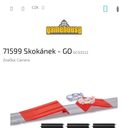
Přejít
NÁKUP
na
CZK
obsah
KOŠÍK
71599 Skokánek - GO
GCG3111
Značka:
Carrera