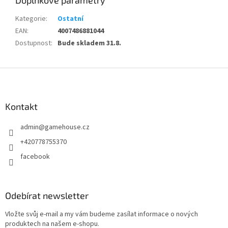
Doplňkové parametry
Kategorie
:
Ostatní
EAN
:
4007486881044
Dostupnost
:
Bude skladem 31.8.
Z
á
p
a
Kontakt
t
admin
@
gamehouse.cz
í
+420778755370
facebook
Odebírat newsletter
Vložte svůj e-mail a my vám budeme zasílat informace o nových
produktech na našem e-shopu.