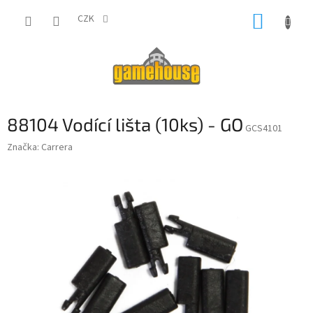
Přejít
NÁKUP
na
CZK
obsah
KOŠÍK
88104 Vodící lišta (10ks) - GO
GCS4101
Značka:
Carrera