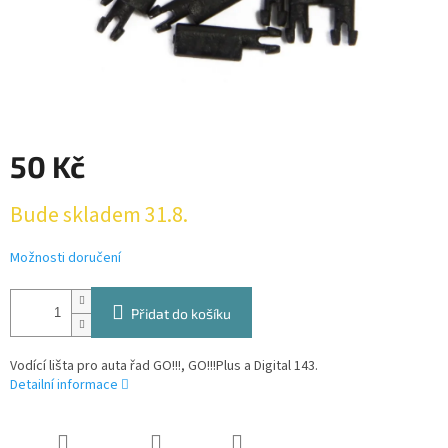
50 Kč
Měrná
Bude skladem 31.8.
cena:
Možnosti doručení
Přidat do košíku
Vodící lišta pro auta řad GO!!!, GO!!!Plus a Digital 143.
Detailní informace