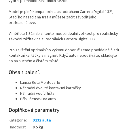
vydrží po mnoho závodních sezón.
Model je plně kompatibilní s autodráhami Carrera Digital 132\.
Stačí ho nasadit na trať a můžete začít závodit jako
profesionálové.
V měřítku 1:32 nabízí tento model ideální velikost pro realistický
závodní zážitek na autodráhách Carrera Digital 132.
Pro zajištění optimálního výkonu doporučujeme pravidelně čistit
kontaktní kartáčky a magnet. Když auto nepoužíváte, skladujte
ho na suchém a čistém místě.
Obsah balení:
Lancia Beta Montecarlo
Náhradní dvojité kontaktní kartáčky
Náhradní vodící lišta
Příslušenství na auto
Doplňkové parametry
Kategorie
:
D132 auta
Hmotnost
:
0.5 kg