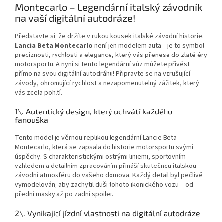
Montecarlo – Legendární italský závodník
na vaší digitální autodráze!
Představte si, že držíte v rukou kousek italské závodní historie.
Lancia Beta Montecarlo
není jen modelem auta – je to symbol
preciznosti, rychlosti a elegance, který vás přenese do zlaté éry
motorsportu. A nyní si tento legendární vůz můžete přivést
přímo na svou digitální autodráhu! Připravte se na vzrušující
závody, ohromující rychlost a nezapomenutelný zážitek, který
vás zcela pohltí.
1\. Autentický design, který uchvátí každého
fanouška
Tento model je věrnou replikou legendární Lancie Beta
Montecarlo, která se zapsala do historie motorsportu svými
úspěchy. S charakteristickými ostrými liniemi, sportovním
vzhledem a detailním zpracováním přináší skutečnou italskou
závodní atmosféru do vašeho domova. Každý detail byl pečlivě
vymodelován, aby zachytil duši tohoto ikonického vozu – od
přední masky až po zadní spoiler.
2\. Vynikající jízdní vlastnosti na digitální autodráze