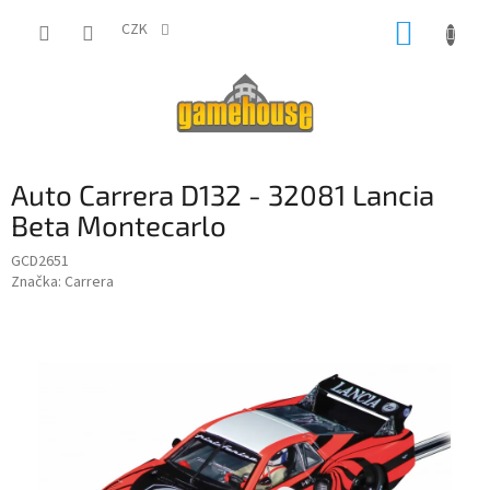
Přejít
NÁKUP
na
CZK
obsah
KOŠÍK
Auto Carrera D132 - 32081 Lancia
Beta Montecarlo
GCD2651
Značka:
Carrera