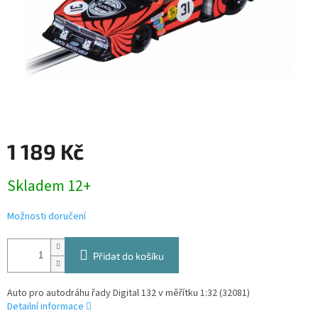
1 189 Kč
Měrná
Skladem 12+
cena:
Možnosti doručení
Přidat do košíku
Auto pro autodráhu řady Digital 132 v měřítku 1:32 (32081)
Detailní informace