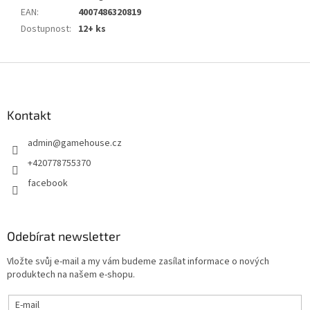
EAN
:
4007486320819
Dostupnost
:
12+ ks
Z
á
p
a
Kontakt
t
admin
@
gamehouse.cz
í
+420778755370
facebook
Odebírat newsletter
Vložte svůj e-mail a my vám budeme zasílat informace o nových
produktech na našem e-shopu.
E-mail