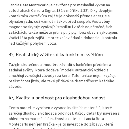
Lancia Beta Montecarlo je navržena pro maximální výkon na
autodráhách Carrera Digital 132 v měřítku 1:32\. Díky dvojitým
kontaktním kartáčkům zajišťuje dokonalý přenos energie a
plynulou jízdu, což vám dá náskok před soupeři. Vestavěný
magnet poskytuje vynikající stabilitu i v těch nejnáročnějších
zatáčkách, takže můžete jet na plný plyn bez obav z vykolejení.
Vodící lišta pak zajišťuje precizní ovládání a dokonalou kontrolu
nad každým pohybem vozu.
3\. Realistický zážitek díky funkčním světlům
Zažijte skutečnou atmosféru závodů s funkčními předními a
zadními světly, které dodávají modelu autentický vzhled a
umožňují vzrušující závody i za šera. Tato funkce nejen zvyšuje
realističnost jízdy, ale také přidává na dramatičnosti každého
závodu.
4\. Kvalita a odolnost pro dlouhodobou radost
Tento model je vyroben z vysoce kvalitních materiálů, které
zaručují dlouhou životnost a odolnost. Každý detail byl navržen s
ohledem na maximální funkčnost a estetiku. Lancia Beta
Montecarlo není jen hračka – je to investice do zábavy, která