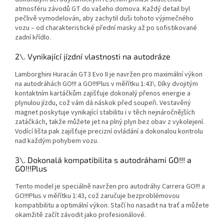
atmosféru závodů GT do vašeho domova. Každý detail byl
pečlivě vymodelován, aby zachytil duši tohoto výjimečného
vozu – od charakteristické přední masky až po sofistikované
zadní křídlo.
2\. Vynikající jízdní vlastnosti na autodráze
Lamborghini Huracán GT3 Evo II je navržen pro maximální výkon
na autodráhách GO!!! a GO!!!Plus v měřítku 1:43\. Díky dvojitým
kontaktním kartáčkům zajišťuje dokonalý přenos energie a
plynulou jízdu, což vám dá náskok před soupeři. Vestavěný
magnet poskytuje vynikající stabilitu i v těch nejnáročnějších
zatáčkách, takže můžete jet na plný plyn bez obav z vykolejení.
Vodící lišta pak zajišťuje precizní ovládání a dokonalou kontrolu
nad každým pohybem vozu.
3\. Dokonalá kompatibilita s autodráhami GO!!! a
GO!!!Plus
Tento model je speciálně navržen pro autodráhy Carrera GO!!! a
GO!!!Plus v měřítku 1:43, což zaručuje bezproblémovou
kompatibilitu a optimální výkon. Stačí ho nasadit na trať a můžete
okamžitě začít závodit jako profesionálové.