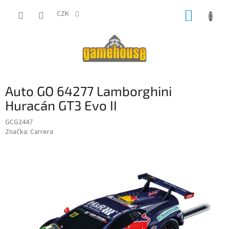
Přejít
NÁKUP
na
CZK
obsah
KOŠÍK
Auto GO 64277 Lamborghini
Huracán GT3 Evo II
GCG2447
Značka:
Carrera