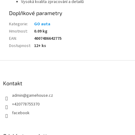
Vysoká kvalita zpracování a detailů
Doplňkové parametry
Kategorie
:
GO auta
Hmotnost
:
0.09 kg
EAN
:
4007486642775
Dostupnost
:
12+ ks
Z
á
p
a
Kontakt
t
admin
@
gamehouse.cz
í
+420778755370
facebook