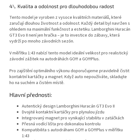
4\. Kvalita a odolnost pro dlouhodobou radost
Tento model je vyroben z vysoce kvalitních materiálů, které
zaručují dlouhou životnost a odolnost. Každý detail byl navržen s
ohledem na maximální funkčnost a estetiku. Lamborghini Huracán
GT3 Evo II není jen hračka – je to investice do zábavy, která
vydrží po mnoho závodních sezón.
V měřítku 1:43 nabízí tento model ideální velikost pro realistický
závodní zážitek na autodráhách GO!!! a GO!!!Plus.
Pro zajištění optimálního výkonu doporučujeme pravidelně čistit
kontaktní kartáčky a magnet. Když auto nepoužíváte, skladujte
ho na suchém a čistém místě.
Hlavní přednosti:
Autentický design Lamborghini Huracán GT3 Evo II
Dvojité kontaktní kartáčky pro plynulou jízdu
Integrovaný magnet pro vynikající stabilitu v zatáčkách
Přesná vodící lišta pro dokonalou kontrolu
Kompatibilita s autodráhami GO!!! a GO!!!Plus v měřítku
1:43