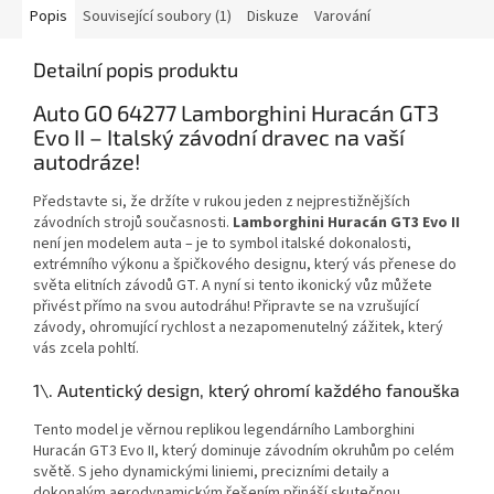
Popis
Související soubory (1)
Diskuze
Varování
Detailní popis produktu
Auto GO 64277 Lamborghini Huracán GT3
Evo II – Italský závodní dravec na vaší
autodráze!
Představte si, že držíte v rukou jeden z nejprestižnějších
závodních strojů současnosti.
Lamborghini Huracán GT3 Evo II
není jen modelem auta – je to symbol italské dokonalosti,
extrémního výkonu a špičkového designu, který vás přenese do
světa elitních závodů GT. A nyní si tento ikonický vůz můžete
přivést přímo na svou autodráhu! Připravte se na vzrušující
závody, ohromující rychlost a nezapomenutelný zážitek, který
vás zcela pohltí.
1\. Autentický design, který ohromí každého fanouška
Tento model je věrnou replikou legendárního Lamborghini
Huracán GT3 Evo II, který dominuje závodním okruhům po celém
světě. S jeho dynamickými liniemi, precizními detaily a
dokonalým aerodynamickým řešením přináší skutečnou