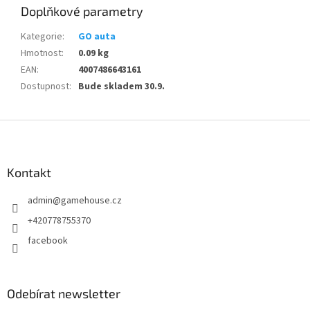
Doplňkové parametry
Kategorie
:
GO auta
Hmotnost
:
0.09 kg
EAN
:
4007486643161
Dostupnost
:
Bude skladem 30.9.
Z
á
p
a
Kontakt
t
admin
@
gamehouse.cz
í
+420778755370
facebook
Odebírat newsletter