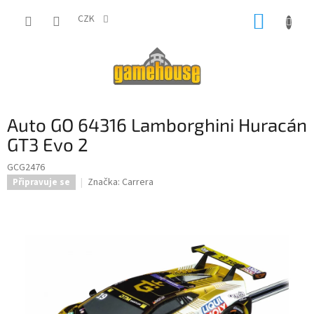
Přejít
NÁKUP
na
CZK
obsah
KOŠÍK
Auto GO 64316 Lamborghini Huracán
GT3 Evo 2
GCG2476
Značka:
Carrera
Připravuje se