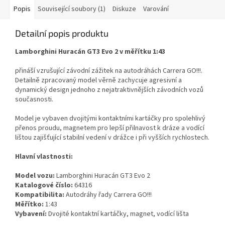
Popis
Související soubory (1)
Diskuze
Varování
Detailní popis produktu
Lamborghini Huracán GT3 Evo 2 v měřítku 1:43
přináší vzrušující závodní zážitek na autodráhách Carrera GO!!!.
Detailně zpracovaný model věrně zachycuje agresivní a
dynamický design jednoho z nejatraktivnějších závodních vozů
současnosti.
Model je vybaven dvojitými kontaktními kartáčky pro spolehlivý
přenos proudu, magnetem pro lepší přilnavost k dráze a vodící
lištou zajišťující stabilní vedení v drážce i při vyšších rychlostech.
Hlavní vlastnosti:
Model vozu:
Lamborghini Huracán GT3 Evo 2
Katalogové číslo:
64316
Kompatibilita:
Autodráhy řady Carrera GO!!!
Měřítko:
1:43
Vybavení:
Dvojité kontaktní kartáčky, magnet, vodící lišta