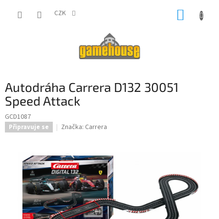
Přejít
NÁKUP
na
CZK
obsah
KOŠÍK
Autodráha Carrera D132 30051
Speed Attack
GCD1087
Značka:
Carrera
Připravuje se