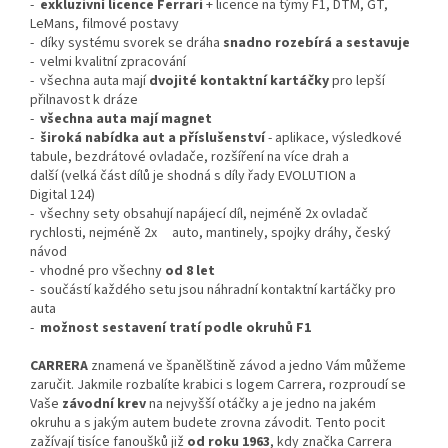
-
exkluzivní licence Ferrari
+ licence na týmy F1, DTM, GT,
LeMans, filmové postavy
- díky systému svorek se dráha
snadno rozebírá a sestavuje
- velmi kvalitní zpracování
- všechna auta mají
dvojité kontaktní kartáčky
pro lepší
přilnavost k dráze
-
všechna auta mají magnet
-
široká nabídka aut a příslušenství
- aplikace, výsledkové
tabule, bezdrátové ovladače, rozšíření na více drah a
další (velká část dílů je shodná s díly řady EVOLUTION a
Digital 124)
- všechny sety obsahují napájecí díl, nejméně 2x ovladač
rychlosti, nejméně 2x auto, mantinely, spojky dráhy, český
návod
- vhodné pro všechny
od 8 let
- součástí každého setu jsou náhradní kontaktní kartáčky pro
auta
-
možnost sestavení tratí podle okruhů F1
CARRERA
znamená ve španělštině závod a jedno Vám můžeme
zaručit. Jakmile rozbalíte krabici s logem Carrera, rozproudí se
Vaše
závodní krev
na nejvyšší otáčky a je jedno na jakém
okruhu a s jakým autem budete zrovna závodit. Tento pocit
zažívají tisíce fanoušků již
od roku 1963
, kdy značka Carrera