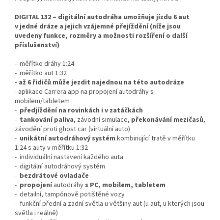
DIGITAL 132 – digitální autodráha umožňuje jízdu 6 aut
v jedné dráze a jejich vzájemné přejíždění
(níže jsou
uvedeny funkce, rozměry a možnosti rozšíření o další
příslušenství)
- měřítko dráhy 1:24
- měřítko aut 1:32
- až 6 řidičů může jezdit najednou na této autodráze
- aplikace Carrera app na propojení autodráhy s
mobilem/tabletem
-
předjíždění na rovinkách i v zatáčkách
-
tankování paliva
, závodní simulace,
překonávání mezičasů
,
závodění proti ghost car (virtuální auto)
-
unikátní autodráhový systém
kombinující tratě v měřítku
1:24 s auty v měřítku 1:32
- individuální nastavení každého auta
- digitální autodráhový systém
-
bezdrátové ovladače
-
propojení
autodráhy
s PC, mobilem, tabletem
- detailní, tampónově potištěné vozy
- funkční přední a zadní světla u většiny aut (u aut, u kterých jsou
světla i reálně)