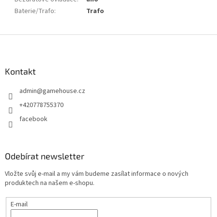
Baterie/Trafo
:
Trafo
Z
á
p
a
Kontakt
t
admin
@
gamehouse.cz
í
+420778755370
facebook
Odebírat newsletter
Vložte svůj e-mail a my vám budeme zasílat informace o nových
produktech na našem e-shopu.
E-mail