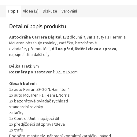
Popis
Videa (2)
Diskuze
Varování
Detailní popis produktu
Autodráha Carrera Digital 132
dlouhá
7,3m
s auty F1 Ferrari a
McLaren obsahuje rovinky, zatáčky, bezdrátové
ovladače, přemostění,
díl na předjíždění zleva a zprava
,
napájecí díl a další díly.
Délka trati:
8m
Rozměry po sestavení
: 321 x 152cm
Obsah balení:
1x auto Ferrari SF-26 "L.Hamilton"
1x auto McLaren F1 Team L.Norris
2x bezdrátové ovladač rychlosti
standardní rovinky
zatáčky
1x Control Unit - napájecí díl
1x předjížděcí díl zprava/zleva
1x trafo
Podpěry, mantinely, náhradní kontaktní kartáčky, návod