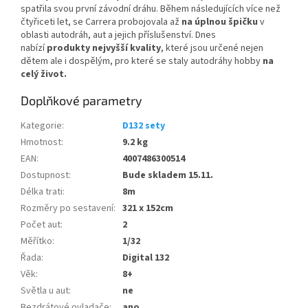
spatřila svou první závodní dráhu. Během následujících více než
čtyřiceti let, se Carrera probojovala až
na úplnou špičku
v
oblasti autodráh, aut a jejich příslušenství. Dnes
nabízí
produkty nejvyšší kvality
, které jsou určené nejen
dětem ale i dospělým, pro které se staly autodráhy hobby
na
celý život.
Doplňkové parametry
Kategorie
:
D132 sety
Hmotnost
:
9.2 kg
EAN
:
4007486300514
Dostupnost
:
Bude skladem 15.11.
Délka trati
:
8m
Rozměry po sestavení
:
321 x 152cm
Počet aut
:
2
Měřítko
:
1/32
Řada
:
Digital 132
Věk
:
8+
Světla u aut
:
ne
Bezdrátové ovladače
:
ano