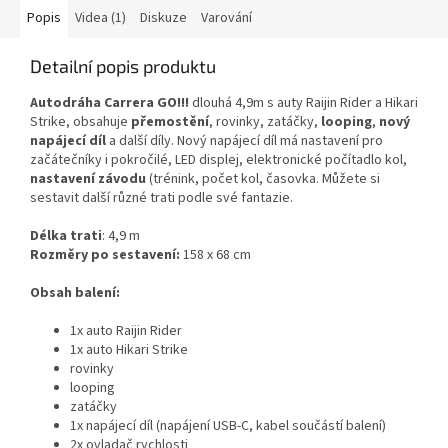
Popis
Videa (1)
Diskuze
Varování
Detailní popis produktu
Autodráha Carrera GO!!!
dlouhá 4,9m s auty Raijin Rider a Hikari
Strike, obsahuje
přemostění
, rovinky, zatáčky,
looping
,
nový
napájecí díl
a další díly. Nový napájecí díl má nastavení pro
začátečníky i pokročilé, LED displej, elektronické počítadlo kol,
nastavení závodu
(trénink, počet kol, časovka. Můžete si
sestavit další různé trati podle své fantazie.
Délka trati
: 4,9 m
Rozměry po sestavení:
158 x 68 cm
Obsah balení:
1x auto Raijin Rider
1x auto Hikari Strike
rovinky
looping
zatáčky
1x napájecí díl (napájení USB-C, kabel součástí balení)
2x ovladač rychlosti