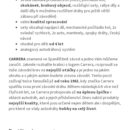
široká nabídka příslušenství (most, počítadlo kol,
skokánek
,
kruhový objezd
, rozšiřující sety, rallye díly a
další díly k možnému rozšíření dráhy pro ještě větší
zábavu pří závodění)
velmi
kvalitní zpracování
sety obsahují napájecí díl, mechanické počítadlo kol, 2x
ovladač rychlosti, 2x auto, mantinely, spojky dráhy, český
návod
vhodné pro děti
od 6 let
analogový autodráhový systém
CARRERA
znamená ve španělštině závod a jedno Vám můžeme
zaručit. Jakmile rozbalíte krabici s logem Carrera, rozproudí se
Vaše závodní krev na
nejvyšší otáčky
a je jedno na jakém
okruhu a s jakým autem budete zrovna závodit. Tento pocit
zažívají tisíce fanoušků již
od roku 1963
, kdy značka Carrera
spatřila svou první závodní dráhu. Během následujících více než
čtyřiceti let, se Carrera probojovala až
na úplnou špičku
v
oblasti autodráh, aut a jejich příslušenství. Dnes nabízí produkty
nejvyšší kvality
, které jsou určené nejen dětem ale i dospělým,
pro které se staly autodráhy
hobby na celý život
.