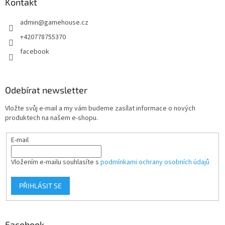
a
Kontakt
t
admin
@
gamehouse.cz
í
+420778755370
facebook
Odebírat newsletter
Vložte svůj e-mail a my vám budeme zasílat informace o nových
produktech na našem e-shopu.
E-mail
Vložením e-mailu souhlasíte s
podmínkami ochrany osobních údajů
PŘIHLÁSIT SE
Facebook