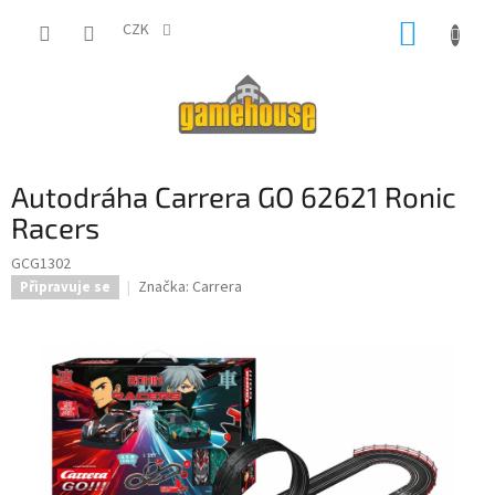
Přejít
NÁKUP
na
CZK
obsah
KOŠÍK
Autodráha Carrera GO 62621 Ronic
Racers
GCG1302
Značka:
Carrera
Připravuje se