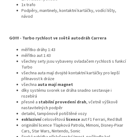
1x trafo
Podpěry, mantinely, kontaktní kartáčky, vodící lišty,
návod
GO!!! - Turbo rychlost ve světě autodráh Carrera
měřítko dráhy 1:43
měřítko aut 1:43
všechny sety jsou vybaveny ovladačem rychlosti s funkcí
Turbo
všechna auta mají dvojité kontaktní kartáčky pro lepší
přilnavost k dráze
všechna
auta mají magnet
díky systému svorek se dráha snadno sestavuje i
rozebírá
přesné a
stabilní provedení drah
, včetně výškově
nastavitelných podpěr
detailní, tampónově potištěné vozy
exkluzivní
celosvětová
licence
aut F1 Ferrari, Red Bull
originální licence Tlapková Patrola, Mimoni, Disney-Pixar
Cars, Star Wars, Nintendo, Sonic