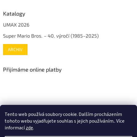
Katalogy
UMAX 2026
Super Mario Bros. – 40. výročí (1985–2025)
ARCHIV
Přijímáme online platby
www.mojenintendo.cz
www.boffin.cz
www.autodrahy.cz
Tento web používá soubory cookie. Dalším procházením
www.fleg.cz
tohoto webu vyjadřujete souhlas s jejich používáním.. Více
informací
zde
.