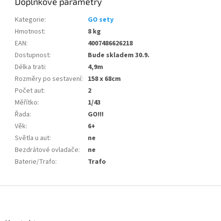
Doplňkové parametry
Kategorie
:
GO sety
Hmotnost
:
8 kg
EAN
:
4007486626218
Dostupnost
:
Bude skladem 30.9.
Délka trati
:
4,9m
Rozměry po sestavení
:
158 x 68cm
Počet aut
:
2
Měřítko
:
1/43
Řada
:
GO!!!
Věk
:
6+
Světla u aut
:
ne
Bezdrátové ovladače
:
ne
Baterie/Trafo
:
Trafo
Z
á
p