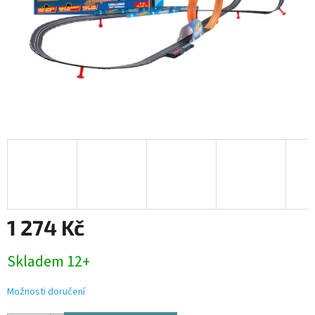
1 274 Kč
Měrná
Skladem 12+
cena:
Možnosti doručení