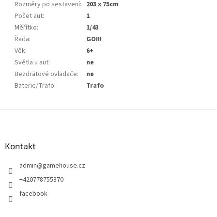
Rozměry po sestavení
:
203 x 75cm
Počet aut
:
1
Měřítko
:
1/43
Řada
:
GO!!!
Věk
:
6+
Světla u aut
:
ne
Bezdrátové ovladače
:
ne
Baterie/Trafo
:
Trafo
Z
á
p
a
Kontakt
t
admin
@
gamehouse.cz
í
+420778755370
facebook