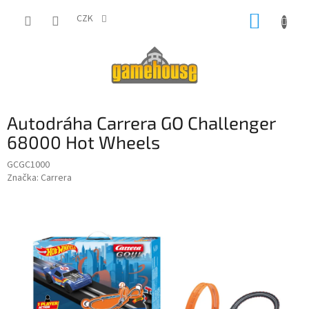
Přejít
NÁKUP
na
CZK
obsah
KOŠÍK
Autodráha Carrera GO Challenger
68000 Hot Wheels
GCGC1000
Značka:
Carrera