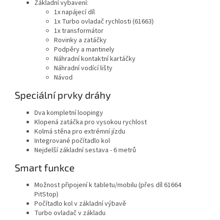
Základní vybavení:
1x napájecí díl
1x Turbo ovladač rychlosti (61663)
1x transformátor
Rovinky a zatáčky
Podpěry a mantinely
Náhradní kontaktní kartáčky
Náhradní vodící lišty
Návod
Speciální prvky dráhy
Dva kompletní loopingy
Klopená zatáčka pro vysokou rychlost
Kolmá stěna pro extrémní jízdu
Integrované počítadlo kol
Nejdelší základní sestava - 6 metrů
Smart funkce
Možnost připojení k tabletu/mobilu (přes díl 61664
PitStop)
Počítadlo kol v základní výbavě
Turbo ovladač v základu