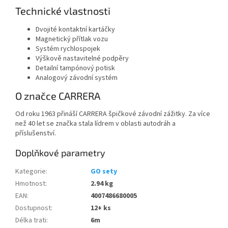
Technické vlastnosti
Dvojité kontaktní kartáčky
Magnetický přítlak vozu
Systém rychlospojek
Výškově nastavitelné podpěry
Detailní tampónový potisk
Analogový závodní systém
O značce CARRERA
Od roku 1963 přináší CARRERA špičkové závodní zážitky. Za více
než 40 let se značka stala lídrem v oblasti autodráh a
příslušenství.
Doplňkové parametry
Kategorie
:
GO sety
Hmotnost
:
2.94 kg
EAN
:
4007486680005
Dostupnost
:
12+ ks
Délka trati
:
6m