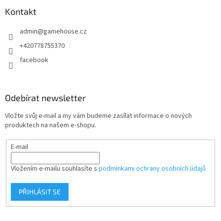
p
a
Kontakt
t
admin
@
gamehouse.cz
í
+420778755370
facebook
Odebírat newsletter
Vložte svůj e-mail a my vám budeme zasílat informace o nových
produktech na našem e-shopu.
E-mail
Vložením e-mailu souhlasíte s
podmínkami ochrany osobních údajů
PŘIHLÁSIT SE