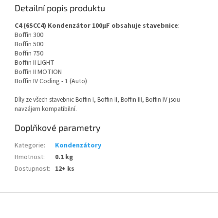
Detailní popis produktu
C4 (6SCC4) Kondenzátor 100µF obsahuje stavebnice
:
Boffin 300
Boffin 500
Boffin 750
Boffin II LIGHT
Boffin II MOTION
Boffin IV Coding - 1 (Auto)
Díly ze všech stavebnic Boffin I, Boffin II, Boffin III, Boffin IV jsou
navzájem kompatibilní.
Doplňkové parametry
Kategorie
:
Kondenzátory
Hmotnost
:
0.1 kg
Dostupnost
:
12+ ks
Z
á