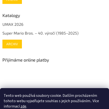
Katalogy
UMAX 2026
Super Mario Bros. – 40. výročí (1985–2025)
ARCHIV
Přijímáme online platby
www.mojenintendo.cz
www.boffin.cz
www.autodrahy.cz
Tento web používá soubory cookie. Dalším procházením
www.fleg.cz
tohoto webu vyjadřujete souhlas s jejich používáním.. Více
informací
zde
.