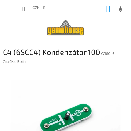
Přejít
NÁKUP
na
CZK
obsah
KOŠÍK
C4 (6SCC4) Kondenzátor 100
GB8016
Značka:
Boffin