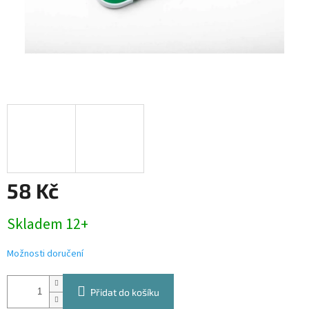
58 Kč
Měrná
Skladem 12+
cena:
Možnosti doručení
Přidat do košíku