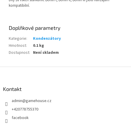
Díly ze všech stavebnic Boffin I, Boffin II, Boffin III jsou navzájem
kompatibilní.
Doplňkové parametry
Kategorie
:
Kondenzátory
Hmotnost
:
0.1 kg
Dostupnost
:
Není skladem
Z
á
p
a
Kontakt
t
admin
@
gamehouse.cz
í
+420778755370
facebook