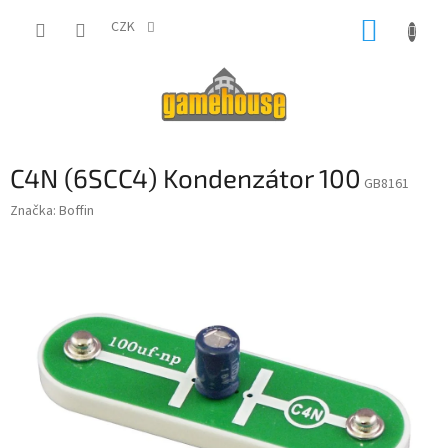
Přejít
NÁKUP
na
CZK
obsah
KOŠÍK
C4N (6SCC4) Kondenzátor 100
GB8161
Značka:
Boffin