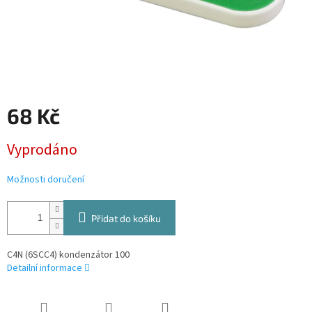
68 Kč
Měrná
Vyprodáno
cena:
Možnosti doručení
Přidat do košíku
C4N (6SCC4) kondenzátor 100
Detailní informace