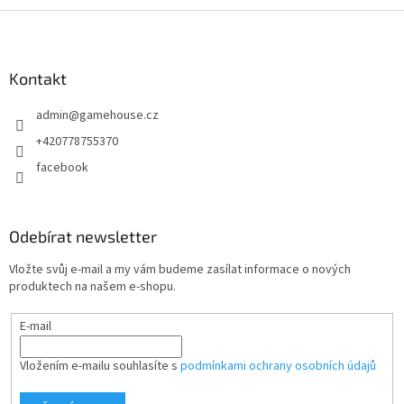
Z
á
p
a
Kontakt
t
admin
@
gamehouse.cz
í
+420778755370
facebook
Odebírat newsletter
Vložte svůj e-mail a my vám budeme zasílat informace o nových
produktech na našem e-shopu.
E-mail
Vložením e-mailu souhlasíte s
podmínkami ochrany osobních údajů