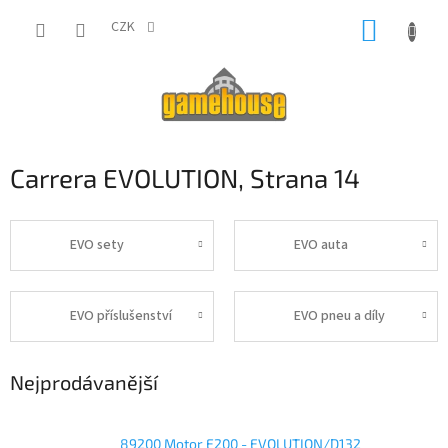
Přejít
NÁKUP
na
CZK
obsah
KOŠÍK
Carrera EVOLUTION
, Strana 14
EVO sety
EVO auta
EVO příslušenství
EVO pneu a díly
Nejprodávanější
89200 Motor E200 - EVOLUTION/D132