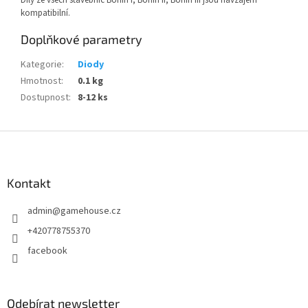
Díly ze všech stavebnic Boffin I, Boffin II, Boffin III jsou navzájem
kompatibilní.
Doplňkové parametry
Kategorie
:
Diody
Hmotnost
:
0.1 kg
Dostupnost
:
8-12 ks
Z
á
p
a
Kontakt
t
admin
@
gamehouse.cz
í
+420778755370
facebook
Odebírat newsletter