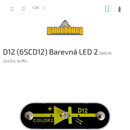
Přejít
NÁKUP
na
CZK
obsah
KOŠÍK
D12 (6SCD12) Barevná LED 2
GB8191
Značka:
Boffin