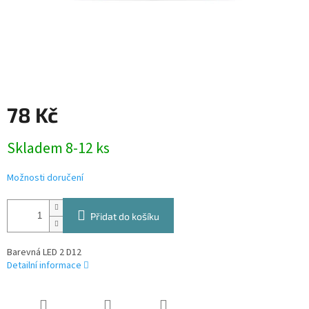
78 Kč
Měrná
Skladem 8-12 ks
cena:
Možnosti doručení
Přidat do košíku
Barevná LED 2 D12
Detailní informace