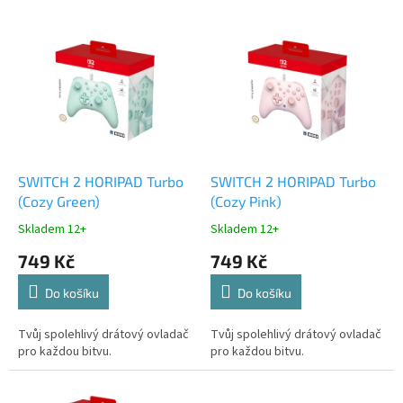
V
ý
p
i
s
p
r
o
d
SWITCH 2 HORIPAD Turbo
SWITCH 2 HORIPAD Turbo
u
(Cozy Green)
(Cozy Pink)
k
Skladem 12+
Skladem 12+
t
749 Kč
749 Kč
ů
Do košíku
Do košíku
Tvůj spolehlivý drátový ovladač
Tvůj spolehlivý drátový ovladač
pro každou bitvu.
pro každou bitvu.