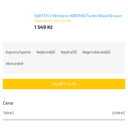
SWITCH 2 Wireless HORIPAD Turbo Wood Brown
Objednáno (na cestě)
1 549 Kč
Ř
a
Doporučujeme
Nejlevnější
Nejdražší
Nejprodávanější
z
e
Abecedně
n
í
p
ZAVŘÍT FILTR
r
o
d
Cena
u
749
Kč
1549
Kč
k
t
ů