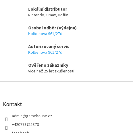
á
o
v
d
Lokální distributor
á
a
Nintendo, Umax, Boffin
n
c
í
í
Osobní odběr (výdejna)
p
Kolbenova 961/27d
r
v
Autorizovaný servis
k
Kolbenova 961/27d
y
v
ý
Ověřeno zákazníky
p
více než 25 let zkušeností
i
s
Z
u
á
p
a
Kontakt
t
admin
@
gamehouse.cz
í
+420778755370