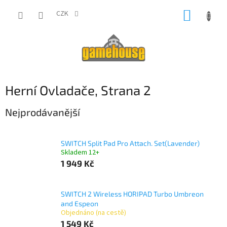
Přejít
NÁKUP
na
CZK
obsah
KOŠÍK
Herní Ovladače
, Strana 2
Nejprodávanější
SWITCH Split Pad Pro Attach. Set(Lavender)
Skladem 12+
1 949 Kč
SWITCH 2 Wireless HORIPAD Turbo Umbreon
and Espeon
Objednáno (na cestě)
1 549 Kč