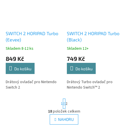
SWITCH 2 HORIPAD Turbo
SWITCH 2 HORIPAD Turbo
(Eevee)
(Black)
Skladem 8-12 ks
Skladem 12+
849 Kč
749 Kč
Do košíku
Do košíku
Drátový ovladač pro Nintendo
Drátový Turbo ovladač pro
Switch 2
Nintendo Switch™ 2
S
1
2
t
r
18
položek celkem
O
á
v
NAHORU
n
l
k