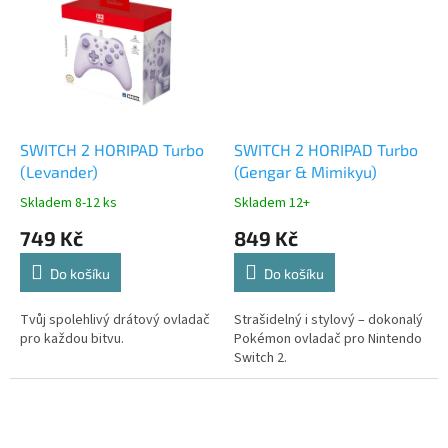
SWITCH 2 HORIPAD Turbo
SWITCH 2 HORIPAD Turbo
(Levander)
(Gengar & Mimikyu)
Skladem 8-12 ks
Skladem 12+
749 Kč
849 Kč
Do košíku
Do košíku
Tvůj spolehlivý drátový ovladač
Strašidelný i stylový – dokonalý
pro každou bitvu.
Pokémon ovladač pro Nintendo
Switch 2.