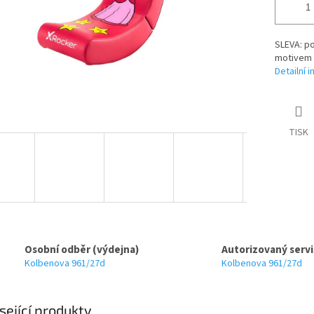
SLEVA: p
motivem 
Detailní 
TISK
Osobní odběr (výdejna)
Autorizovaný servi
Kolbenova 961/27d
Kolbenova 961/27d
sející produkty