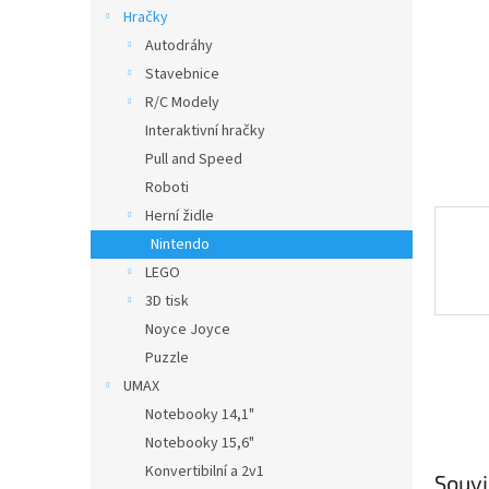
n
Hračky
e
Autodráhy
l
Stavebnice
R/C Modely
Interaktivní hračky
Pull and Speed
Roboti
Herní židle
Nintendo
LEGO
3D tisk
Noyce Joyce
Puzzle
UMAX
Notebooky 14,1"
Notebooky 15,6"
Konvertibilní a 2v1
Souvi