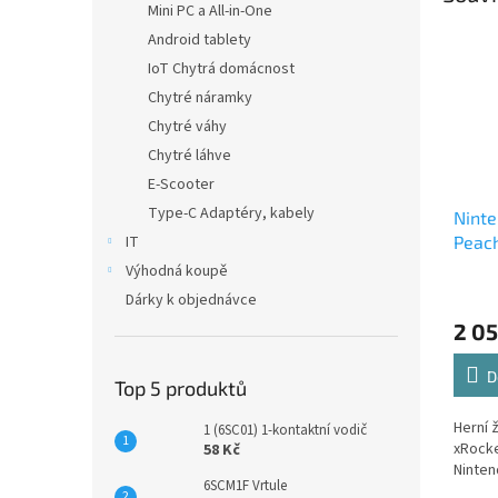
Mini PC a All-in-One
Android tablety
IoT Chytrá domácnost
Chytré náramky
Chytré váhy
Chytré láhve
E-Scooter
Type-C Adaptéry, kabely
Ninte
Peac
IT
Výhodná koupě
Dárky k objednávce
2 05
D
Top 5 produktů
Herní 
1 (6SC01) 1-kontaktní vodič
xRock
58 Kč
Ninten
6SCM1F Vrtule