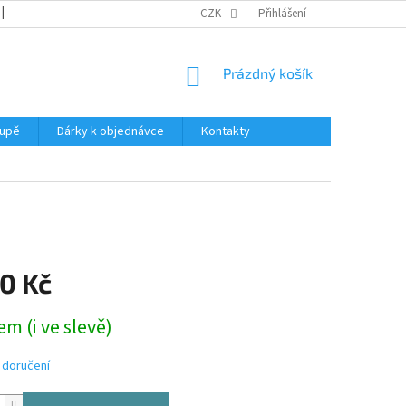
REKLAMACE
KATALOGY
CZK
PODMÍNKY OCHRANY OSOBNÍCH ÚDAJŮ
Přihlášení
NÁKUPNÍ
Prázdný košík
KOŠÍK
oupě
Dárky k objednávce
Kontakty
0 Kč
m (i ve slevě)
 doručení