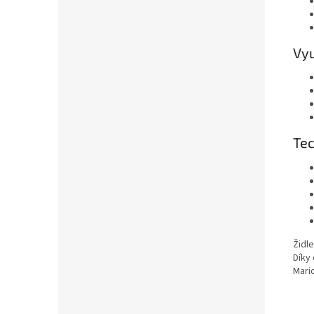
Vyu
Tec
Židle
Díky 
Mari