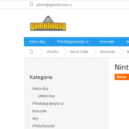
Přejít
admin@gamehouse.cz
na
obsah
Extra dny
Předobjednejte si
Konzole
H
Domů
Hračky
Herní židle
Nintendo
N
P
Nint
o
Přeskočit
s
Kategorie
kategorie
Bazar
t
r
Extra dny
a
UMAX Dny
n
Předobjednejte si
n
í
Konzole
p
Hry
a
Příslušenství