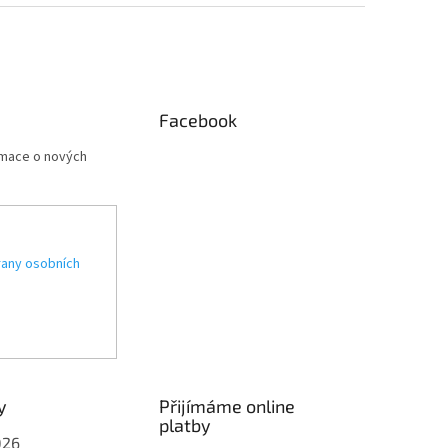
Facebook
rmace o nových
any osobních
y
Přijímáme online
platby
026