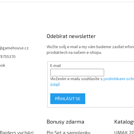
Odebírat newsletter
Vložte svůj e-mail a my vám budeme zasílat info
@
gamehouse.cz
produktech na našem e-shopu.
78755370
ook
E-mail
Vložením e-mailu souhlasíte s
podmínkami ochr
údajů
PŘIHLÁSIT SE
Bonusy zdarma
Katalog
Raiders vychází
Pin Set a samolepky
UMAX 2