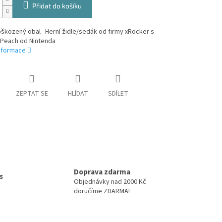
Přidat do košíku
oškozený obal Herní židle/sedák od firmy xRocker s
Peach od Nintenda
informace
ZEPTAT SE
HLÍDAT
SDÍLET
Doprava zdarma
s
Objednávky nad 2000 Kč
doručíme ZDARMA!