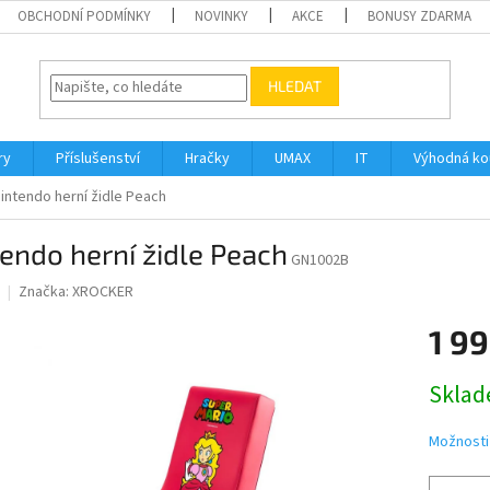
OBCHODNÍ PODMÍNKY
NOVINKY
AKCE
BONUSY ZDARMA
HLEDAT
ry
Příslušenství
Hračky
UMAX
IT
Výhodná k
intendo herní židle Peach
endo herní židle Peach
GN1002B
Značka:
XROCKER
1 99
Měrná
Sklade
cena:
Možnosti