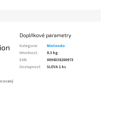
Doplňkové parametry
ion
Kategorie
:
Nintendo
Hmotnost
:
8.3 kg
EAN
:
0094338200973
Dostupnost
:
SLEVA 1 ks
encovaný