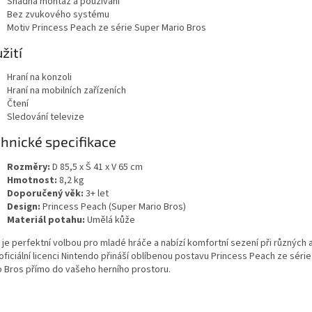
Snadná montáž a používání
Bez zvukového systému
Motiv Princess Peach ze série Super Mario Bros
žití
Hraní na konzoli
Hraní na mobilních zařízeních
Čtení
Sledování televize
hnické specifikace
Rozměry:
D 85,5 x Š 41 x V 65 cm
Hmotnost:
8,2 kg
Doporučený věk:
3+ let
Design:
Princess Peach (Super Mario Bros)
Materiál potahu:
Umělá kůže
 je perfektní volbou pro mladé hráče a nabízí komfortní sezení při různých a
oficiální licenci Nintendo přináší oblíbenou postavu Princess Peach ze séri
o Bros přímo do vašeho herního prostoru.