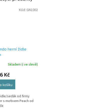
Kód:
GN1002
ndo herní židle
h
Skladem (i ve slevě)
6 Kč
o košíku
židle/sedák od firmy
er s motivem Peach od
da