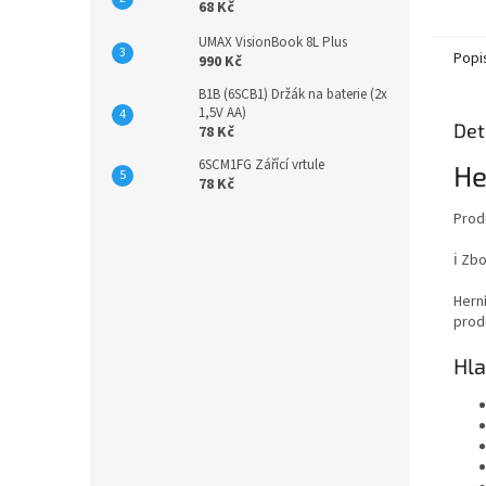
68 Kč
UMAX VisionBook 8L Plus
Popi
990 Kč
B1B (6SCB1) Držák na baterie (2x
1,5V AA)
Det
78 Kč
6SCM1FG Zářící vrtule
He
78 Kč
Prod
ℹ️ Z
Hern
prod
Hla